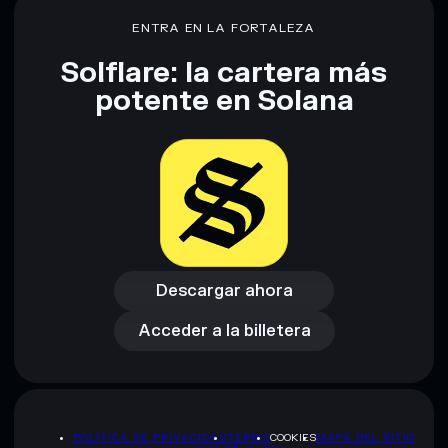
80 % de concentración
flutterby
ENTRA EN LA FORTALEZA
Solflare: la cartera más
Descargo de responsabilidad: Esta información tiene
potente en Solana
únicamente fines educativos y no constituye asesoramiento
financiero. Investiga siempre por tu cuenta. Datos
proporcionados por rugcheck.xyz.
Descargar ahora
Acceder a la billetera
Descargar ahora
Acceder a la billetera
POLÍTICA DE PRIVACIDAD
TERMS
COOKIES
MAPA DEL SITIO