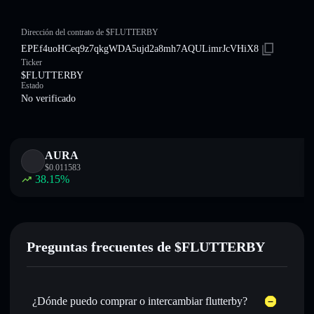
Dirección del contrato de $FLUTTERBY
EPEf4uoHCeq9z7qkgWDA5ujd2a8mh7AQULimrJcVHiX8
Ticker
$FLUTTERBY
Estado
No verificado
AURA
$
0.011583
38.15
%
Preguntas frecuentes de $FLUTTERBY
¿Dónde puedo comprar o intercambiar flutterby?