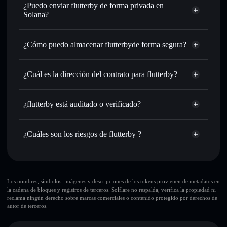
Intercambiar al instante
: operar con $FLUTTERBY para
¿Puedo enviar flutterby de forma privada en
SOL, USDC o miles de otros tokens de Solana con
Solana?
enrutamiento de órdenes inteligente para el mejor precio
agregador de privacidad
disponible
¿Cómo puedo almacenar flutterbyde forma segura?
Establecer órdenes límite
: automatizar las operaciones en
tu precio objetivo para $FLUTTERBY
flutterby
Utilizar DCA
: promedio de coste en dólares en
cartera sin custodia
Solflare
¿Cuál es la dirección del contrato para flutterby?
$FLUTTERBY a lo largo del tiempo
Enviar de forma privada
: transferir $FLUTTERBY sin
flutterby
vincular públicamente las carteras usando el agregador de
EPEf4uoHCeq9z7qkgWDA5ujd2a8mh7AQULimrJcVHiX8
Solflare
¿flutterby está auditado o verificado?
agregador de privacidad
privacidad integrado de Solflare
flutterby
flutterby
no está verificado actualmente
Hacer un seguimiento en tiempo real
: monitorizar el
$FLUTTERBY
cartera Solflare
precio, volumen, capitalización de mercado y liquidez de
¿Cuáles son los riesgos de flutterby ?
$FLUTTERBY
Holdear de forma segura
: almacenar $FLUTTERBY en
Principales riesgos para flutterby:
una cartera sin custodia donde tú controla tus claves
privadas
10 principales carteras
Los nombres, símbolos, imágenes y descripciones de los tokens provienen de metadatos en
la cadena de bloques y registros de terceros. Solflare no respalda, verifica la propiedad ni
flutterby
reclama ningún derecho sobre marcas comerciales o contenido protegido por derechos de
sola cartera
autor de terceros.
flutterby
flutterby
liquidez limitada