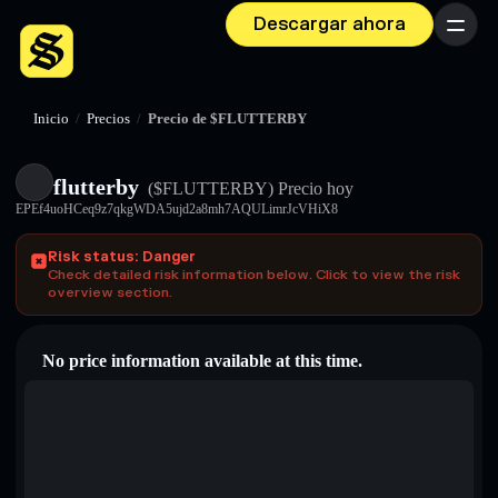
Descargar ahora
Menú
Inicio
/
Precios
/
Precio de $FLUTTERBY
flutterby
($FLUTTERBY)
Precio hoy
EPEf4uoHCeq9z7qkgWDA5ujd2a8mh7AQULimrJcVHiX8
Risk status: Danger
Check detailed risk information below. Click to view the risk
overview section.
No price information available at this time.