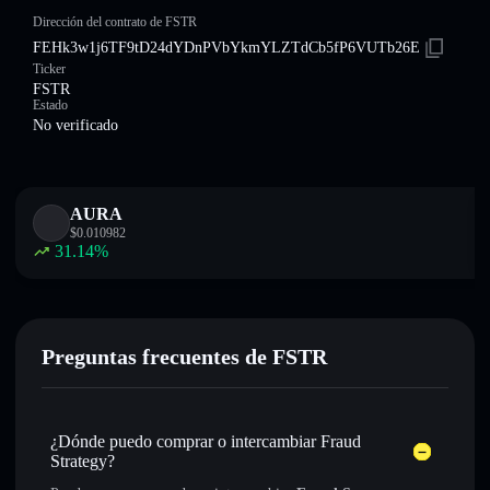
Dirección del contrato de FSTR
FEHk3w1j6TF9tD24dYDnPVbYkmYLZTdCb5fP6VUTb26E
Ticker
FSTR
Estado
No verificado
AURA
$
0.010982
31.14
%
Preguntas frecuentes de FSTR
¿Dónde puedo comprar o intercambiar Fraud
Strategy?