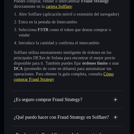
Puedes comprar, vender o intercambiar
Fraud Strategy
directamente en la
cartera Solflare
:
Abre Solflare (aplicación móvil o extensión del navegador)
Entra en la pestaña de Intercambio
Selecciona
FSTR
como el token que deseas comprar o
vender
Introduce la cantidad y confirma el intercambio
Solflare utiliza enrutamiento inteligente de órdenes en los
principales DEXes de Solana para encontrar el mejor precio
disponible para ti. También puedes fijar
órdenes límite
o usar
DCA
(promedio de coste en dólares) para automatizar tus
operaciones. Para obtener la guía completa, consulta
Cómo
comprar Fraud Strategy
.
¿Es seguro comprar Fraud Strategy?
Fraud Strategy
no está verificado
¿Qué puedo hacer con Fraud Strategy en Solflare?
Fraud Strategy
cartera de Solflare
Intercambiar al instante
: operar con FSTR para SOL,