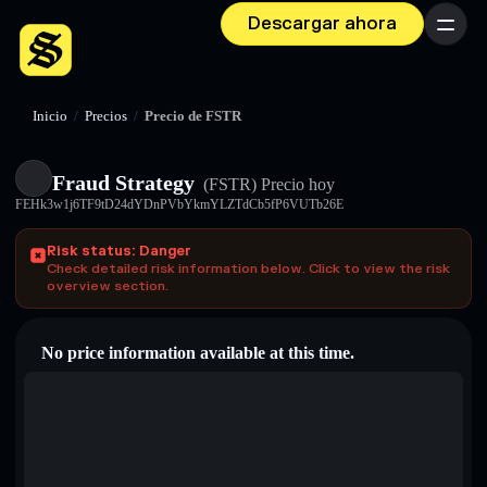
Descargar ahora
Menú
Inicio
/
Precios
/
Precio de FSTR
Fraud Strategy
(FSTR)
Precio hoy
FEHk3w1j6TF9tD24dYDnPVbYkmYLZTdCb5fP6VUTb26E
Risk status: Danger
Check detailed risk information below. Click to view the risk
overview section.
No price information available at this time.