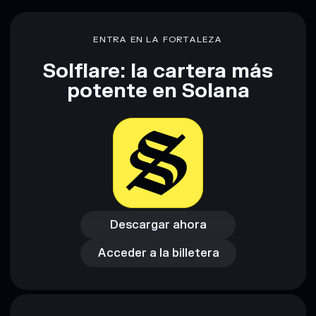
Fraud Strategy
liquidez limitada
80 % de concentración
Fraud Strategy
ENTRA EN LA FORTALEZA
Solflare: la cartera más
Descargo de responsabilidad: Esta información tiene
potente en Solana
únicamente fines educativos y no constituye asesoramiento
financiero. Investiga siempre por tu cuenta. Datos
proporcionados por rugcheck.xyz.
Descargar ahora
Acceder a la billetera
Descargar ahora
Acceder a la billetera