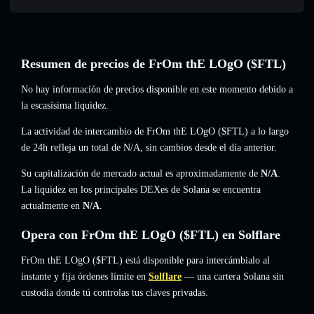
Resumen de precios de FrOm thE LOgO ($FTL)
No hay información de precios disponible en este momento debido a
la escasísima liquidez.
La actividad de intercambio de FrOm thE LOgO ($FTL) a lo largo
de 24h refleja un total de
N/A
,
sin cambios
desde el día anterior.
Su capitalización de mercado actual es aproximadamente de
N/A
.
La liquidez en los principales DEXes de Solana se encuentra
actualmente en
N/A
.
Opera con FrOm thE LOgO ($FTL) en Solflare
FrOm thE LOgO ($FTL) está disponible para intercámbialo al
instante y fija órdenes límite en
Solflare
— una cartera Solana sin
custodia donde tú controlas tus claves privadas.