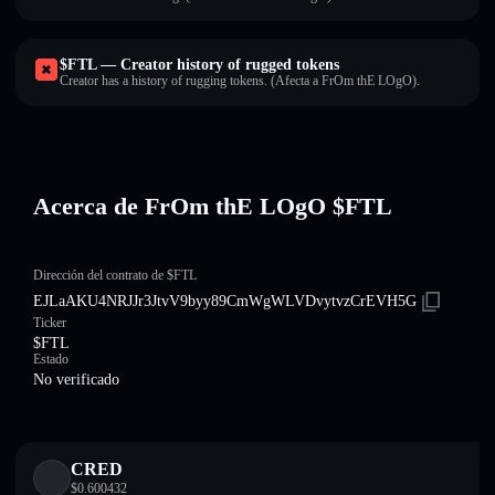
$FTL — Creator history of rugged tokens
Creator has a history of rugging tokens. (Afecta a FrOm thE LOgO).
Acerca de FrOm thE LOgO $FTL
Dirección del contrato de $FTL
EJLaAKU4NRJJr3JtvV9byy89CmWgWLVDvytvzCrEVH5G
Ticker
$FTL
Estado
No verificado
CRED
$
0.600432