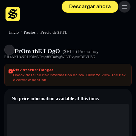
Descargar ahora
Menú
Inicio
/
Precios
/
Precio de $FTL
FrOm thE LOgO
($FTL)
Precio hoy
EJLaAKU4NRJJr3JtvV9byy89CmWgWLVDvytvzCrEVH5G
Risk status: Danger
Check detailed risk information below. Click to view the risk
overview section.
No price information available at this time.