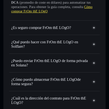
DCA
(promedio de coste en dólares) para automatizar tus
operaciones. Para obtener la guía completa, consulta
Cómo
comprar FrOm thE LOgO
.
¿Es seguro comprar FrOm thE LOgO?
FrOm thE LOgO
no está verificado
¿Qué puedo hacer con FrOm thE LOgO en
Solflare?
FrOm thE LOgO
cartera de Solflare
Intercambiar al instante
: operar con $FTL para SOL,
¿Puedo enviar FrOm thE LOgO de forma privada
USDC o miles de otros tokens de Solana con enrutamiento
en Solana?
de órdenes inteligente para el mejor precio disponible
agregador de privacidad
Establecer órdenes límite
: automatizar las operaciones en
¿Cómo puedo almacenar FrOm thE LOgOde
tu precio objetivo para $FTL
forma segura?
Utilizar DCA
: promedio de coste en dólares en $FTL a lo
largo del tiempo
FrOm thE LOgO
cartera sin custodia
Solflare
Enviar de forma privada
: transferir $FTL sin vincular
¿Cuál es la dirección del contrato para FrOm thE
públicamente las carteras usando el agregador de privacidad
LOgO?
integrado de Solflare
Solflare