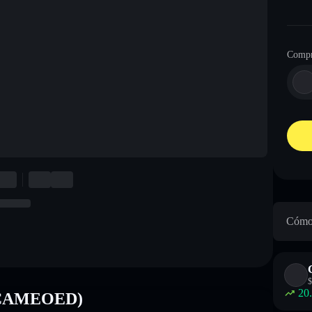
Compr
Cómo 
$
20
 (CAMEOED)