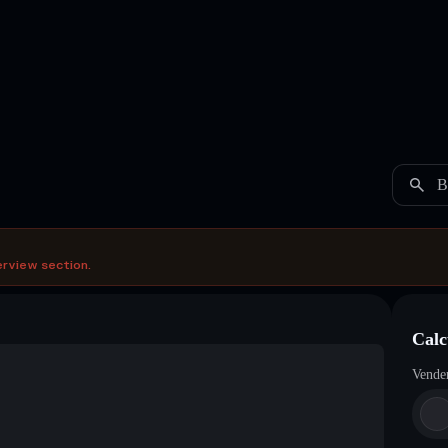
B
erview section.
Calc
Vende