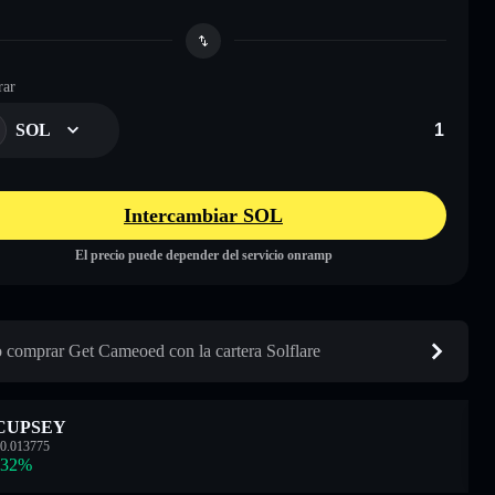
ar
SOL
Intercambiar SOL
El precio puede depender del servicio onramp
comprar Get Cameoed con la cartera Solflare
CUPSEY
0.013775
.32
%