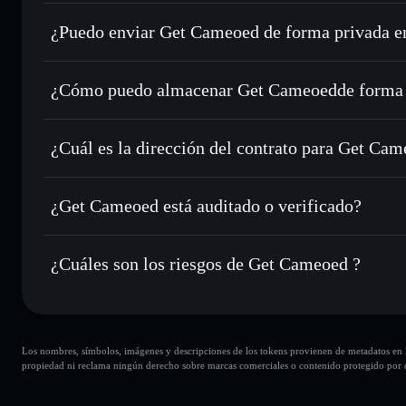
Get Cameoed
cartera de Solflare
¿Puedo enviar Get Cameoed de forma privada e
Intercambiar al instante
: operar con CAMEOED para SOL
enrutamiento de órdenes inteligente para el mejor precio di
agregador de privacidad
Establecer órdenes límite
: automatizar las operaciones 
¿Cómo puedo almacenar Get Cameoedde forma 
Utilizar DCA
: promedio de coste en dólares en CAMEOED
Get Cameoed
Enviar de forma privada
: transferir CAMEOED sin vincul
Solflare
privacidad integrado de Solflare
¿Cuál es la dirección del contrato para Get Ca
Hacer un seguimiento en tiempo real
: monitorizar el pre
Get Cameoe
CAMEOED
4kA3tLmXnuJWj9Y4xwyRvCG7W4SAbbToan2kxJM5
¿Get Cameoed está auditado o verificado?
Holdear de forma segura
: almacenar CAMEOED en una cart
Solflare
Get Cameoed
no está verificado actualmente
¿Cuáles son los riesgos de Get Cameoed ?
Principales riesgos para Get Cameoed:
Los nombres, símbolos, imágenes y descripciones de los tokens provienen de metadatos en la 
carteras
Get Cameoed
propiedad ni reclama ningún derecho sobre marcas comerciales o contenido protegido por d
Get Cameoed