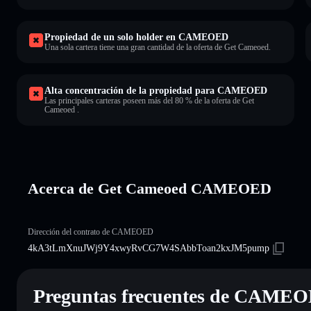
Propiedad de un solo holder en CAMEOED
Una sola cartera tiene una gran cantidad de la oferta de Get Cameoed.
Alta concentración de la propiedad para CAMEOED
Las principales carteras poseen más del 80 % de la oferta de Get
Cameoed .
Acerca de Get Cameoed CAMEOED
Dirección del contrato de CAMEOED
4kA3tLmXnuJWj9Y4xwyRvCG7W4SAbbToan2kxJM5pump
Preguntas frecuentes de CAME