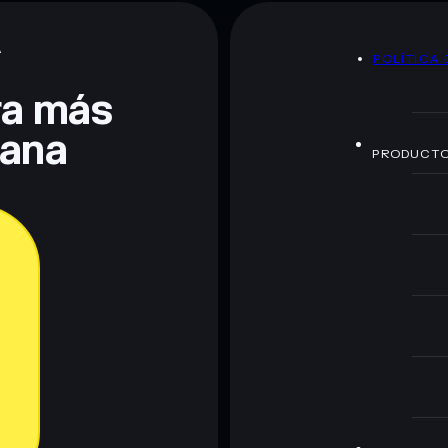
A
POLÍTICA 
te fines educativos y no constituye asesoramiento
nados por rugcheck.xyz.
era más
lana
PRODUCT