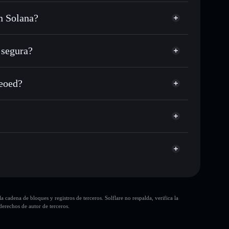
n Solana?
, USDC o miles de otros tokens de Solana con
sponible
en tu precio objetivo para CAMEOED
segura?
 a lo largo del tiempo
cartera sin custodia
Solflare
ar públicamente las carteras usando el agregador de
Get Cameoed
meoed?
agregador de privacidad
cio, volumen, capitalización de mercado y liquidez de
d
pump
era sin custodia donde tú controla tus claves privadas
CAMEOED
cartera
10 principales
cadena de bloques y registros de terceros. Solflare no respalda, verifica la
sola cartera
erechos de autor de terceros.
Get Cameoed
liquidez limitada
80 % de concentración
Get Cameoed