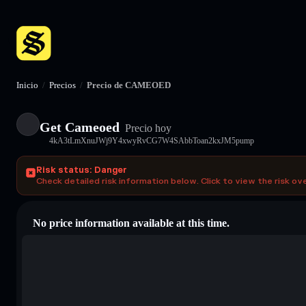
Inicio
/
Precios
/
Precio de CAMEOED
Get Cameoed
Precio hoy
4kA3tLmXnuJWj9Y4xwyRvCG7W4SAbbToan2kxJM5pump
Risk status: Danger
Check detailed risk information below. Click to view the risk ov
No price information available at this time.