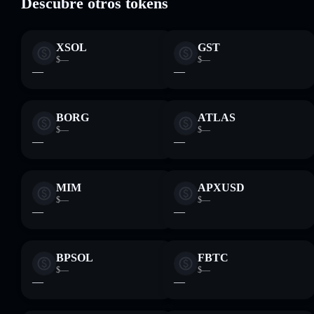
Descubre otros tokens
XSOL
GST
$—
$—
—
—
BORG
ATLAS
$—
$—
—
—
MIM
APXUSD
$—
$—
—
—
BPSOL
FBTC
$—
$—
—
—