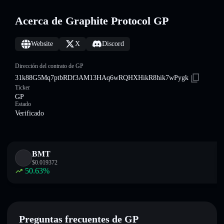
Acerca de Graphite Protocol GP
Website
X
Discord
Dirección del contrato de GP
31k88G5Mq7ptbRDf3AM13HAq6wRQHXHikR8hik7wPygk
Ticker
GP
Estado
Verificado
BMT
$
0.019372
50.63
%
Preguntas frecuentes de GP