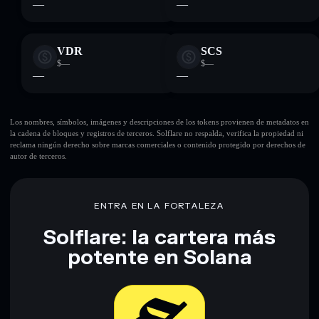
—
—
VDR
SCS
$—
$—
—
—
Los nombres, símbolos, imágenes y descripciones de los tokens provienen de metadatos en
la cadena de bloques y registros de terceros. Solflare no respalda, verifica la propiedad ni
reclama ningún derecho sobre marcas comerciales o contenido protegido por derechos de
autor de terceros.
ENTRA EN LA FORTALEZA
Solflare: la cartera más
potente en Solana