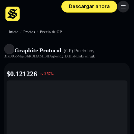
Descargar ahora
Menú
Inicio
/
Precios
/
Precio de GP
Graphite Protocol
(GP)
Precio hoy
31k88G5Mq7ptbRDf3AM13HAq6wRQHXHikR8hik7wPygk
$
0.121226
3.57
%