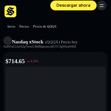
Descargar ahora
Menú
Inicio
/
Precios
/
Precio de QQQX
Nasdaq xStock
(QQQX)
Precio hoy
Xs8S1uUs1zvS2p7iwtsG3b6fkhpvmwz4GYU3gWAmWHZ
$
714.65
0.25
%