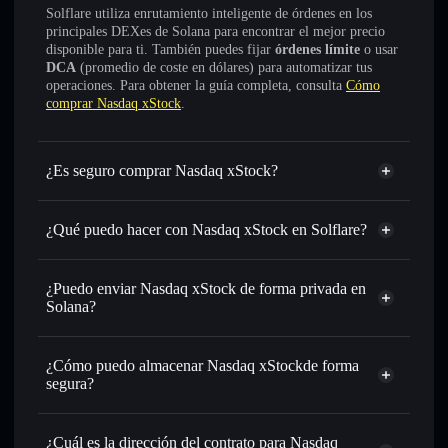
Solflare utiliza enrutamiento inteligente de órdenes en los
principales DEXes de Solana para encontrar el mejor precio
disponible para ti. También puedes fijar
órdenes límite
o usar
DCA
(promedio de coste en dólares) para automatizar tus
operaciones. Para obtener la guía completa, consulta
Cómo
comprar Nasdaq xStock
.
¿Es seguro comprar Nasdaq xStock?
Nasdaq xStock
token verificado
¿Qué puedo hacer con Nasdaq xStock en Solflare?
Nasdaq xStock
cartera de Solflare
Intercambiar al instante
: operar con QQQX para SOL,
¿Puedo enviar Nasdaq xStock de forma privada en
USDC o miles de otros tokens de Solana con enrutamiento
Solana?
de órdenes inteligente para el mejor precio disponible
cartera de Solflare
agregador de
Enviar de forma privada
: transferir QQQX sin vincular
privacidad
¿Cómo puedo almacenar Nasdaq xStockde forma
públicamente las carteras usando el agregador de privacidad
Nasdaq xStock
segura?
integrado de Solflare
Hacer un seguimiento en tiempo real
: monitorizar el
Nasdaq xStock
precio, volumen, capitalización de mercado y liquidez de
cartera sin custodia
Solflare
¿Cuál es la dirección del contrato para Nasdaq
QQQX