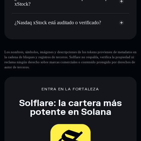
xStock?
Holdear de forma segura
: almacenar QQQX en una
cartera sin custodia donde tú controla tus claves privadas
Nasdaq
agregador de privacidad
xStock
¿Nasdaq xStock está auditado o verificado?
Xs8S1uUs1zvS2p7iwtsG3b6fkhpvmwz4GYU3gWAmWHZ
Nasdaq xStock
verificado
QQQX
cartera Solflare
Los nombres, símbolos, imágenes y descripciones de los tokens provienen de metadatos en
la cadena de bloques y registros de terceros. Solflare no respalda, verifica la propiedad ni
reclama ningún derecho sobre marcas comerciales o contenido protegido por derechos de
autor de terceros.
ENTRA EN LA FORTALEZA
Solflare: la cartera más
potente en Solana