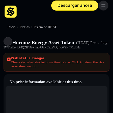
Descargar ahora
Menú
Inicio
/
Precios
/
Precio de HEAT
Hormuz Energy Asset Token
(HEAT)
Precio hoy
3WTpd5orFA8QZHTGwPndtCGXC9xeVoQfKWZNffMzRj8q
Risk status: Danger
Check detailed risk information below. Click to view the risk
overview section.
No price information available at this time.