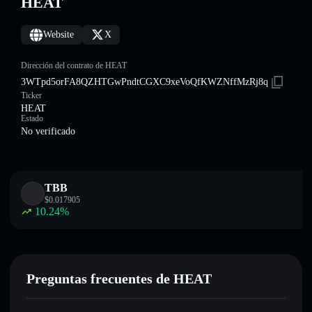
HEAT
Website
X
Dirección del contrato de HEAT
3WTpd5orFA8QZHTGwPndtCGXC9xeVoQfKWZNffMzRj8q
Ticker
HEAT
Estado
No verificado
TBB
$
0.017905
10.24
%
Preguntas frecuentes de HEAT