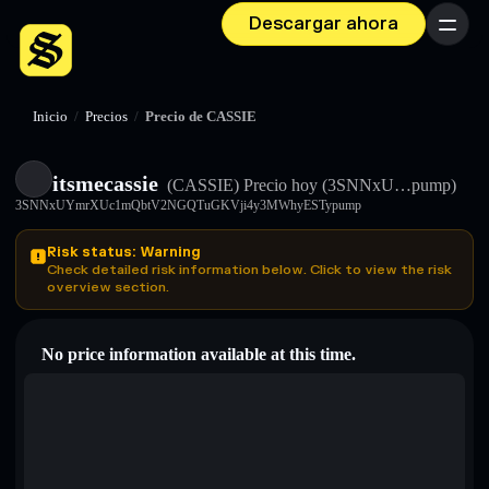
Descargar ahora
Menú
Inicio
/
Precios
/
Precio de CASSIE
itsmecassie
(CASSIE)
Precio hoy
(3SNNxU…pump)
3SNNxUYmrXUc1mQbtV2NGQTuGKVji4y3MWhyESTypump
Risk status: Warning
Check detailed risk information below. Click to view the risk
overview section.
No price information available at this time.