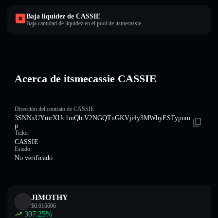
Baja liquidez de CASSIE
Baja cantidad de liquidez en el pool de itsmecassie.
Acerca de itsmecassie CASSIE
Dirección del contrato de CASSIE
3SNNxUYmrXUc1mQbtV2NGQTuGKVji4y3MWhyESTypum
p
Ticker
CASSIE
Estado
No verificado
JIMOTHY
$
0.016606
307.25
%