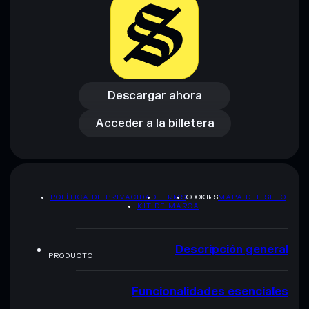
Descargo de responsabilidad: Esta información tiene
únicamente fines educativos y no constituye asesoramiento
Descargar ahora
financiero. Investiga siempre por tu cuenta. Datos
proporcionados por rugcheck.xyz.
Acceder a la billetera
Descargar ahora
Acceder a la billetera
POLÍTICA DE PRIVACIDAD
TERMS
COOKIES
MAPA DEL SITIO
KIT DE MARCA
Descripción general
PRODUCTO
Funcionalidades esenciales