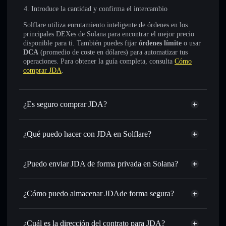
Introduce la cantidad y confirma el intercambio
Solflare utiliza enrutamiento inteligente de órdenes en los
principales DEXes de Solana para encontrar el mejor precio
disponible para ti. También puedes fijar
órdenes límite
o usar
DCA
(promedio de coste en dólares) para automatizar tus
operaciones. Para obtener la guía completa, consulta
Cómo
comprar JDA
.
¿Es seguro comprar JDA?
JDA
no está verificado
¿Qué puedo hacer con JDA en Solflare?
JDA
cartera de Solflare
Intercambiar al instante
: operar con BLUEYONDER
¿Puedo enviar JDA de forma privada en Solana?
para SOL, USDC o miles de otros tokens de Solana con
agregador de privacidad
enrutamiento de órdenes inteligente para el mejor precio
disponible
¿Cómo puedo almacenar JDAde forma segura?
Establecer órdenes límite
: automatizar las operaciones en
JDA
cartera
tu precio objetivo para BLUEYONDER
sin custodia
Solflare
¿Cuál es la dirección del contrato para JDA?
Utilizar DCA
: promedio de coste en dólares en