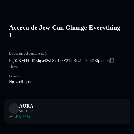
Acerca de Jew Can Change Everything
1
Dirección del contrato de 1
EgS5XMt86H3Zbga42skXrHbkZ21njRG3hDd5r3Ripump
Ticker
1
Estado
No verificado
AURA
$
0.011123
30.10
%