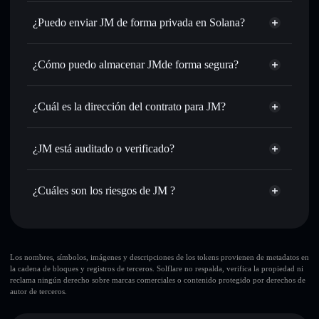
JM
cartera de Solflare
Intercambiar al instante
: operar con JM para SOL, USDC
¿Puedo enviar JM de forma privada en Solana?
o miles de otros tokens de Solana con enrutamiento de
agregador de privacidad
órdenes inteligente para el mejor precio disponible
¿Cómo puedo almacenar JMde forma segura?
Establecer órdenes límite
: automatizar las operaciones en
tu precio objetivo para JM
JM
cartera sin
Utilizar DCA
: promedio de coste en dólares en JM a lo
custodia
Solflare
¿Cuál es la dirección del contrato para JM?
largo del tiempo
Enviar de forma privada
: transferir JM sin vincular
JM
públicamente las carteras usando el agregador de privacidad
wSiobjBK8LS4Jo2Unmz86ESzkFUWY1Av6JtLVghjups
Solflare
¿JM está auditado o verificado?
agregador de privacidad
integrado de Solflare
JM
JM
no está verificado actualmente
Hacer un seguimiento en tiempo real
: monitorizar el
JM
cartera Solflare
precio, volumen, capitalización de mercado y liquidez de
¿Cuáles son los riesgos de JM ?
JM
Holdear de forma segura
: almacenar JM en una cartera sin
Principales riesgos para JM:
custodia donde tú controla tus claves privadas
Los nombres, símbolos, imágenes y descripciones de los tokens provienen de metadatos en
la cadena de bloques y registros de terceros. Solflare no respalda, verifica la propiedad ni
reclama ningún derecho sobre marcas comerciales o contenido protegido por derechos de
autor de terceros.
Descargo de responsabilidad: Esta información tiene
únicamente fines educativos y no constituye asesoramiento
financiero. Investiga siempre por tu cuenta. Datos