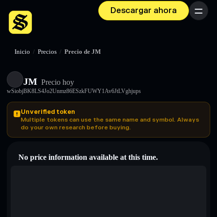
Descargar ahora
Menú
Inicio
/
Precios
/
Precio de JM
JM
Precio hoy
wSiobjBK8LS4Jo2Unmz86ESzkFUWY1Av6JtLVghjups
Unverified token
Multiple tokens can use the same name and symbol. Always
do your own research before buying.
No price information available at this time.