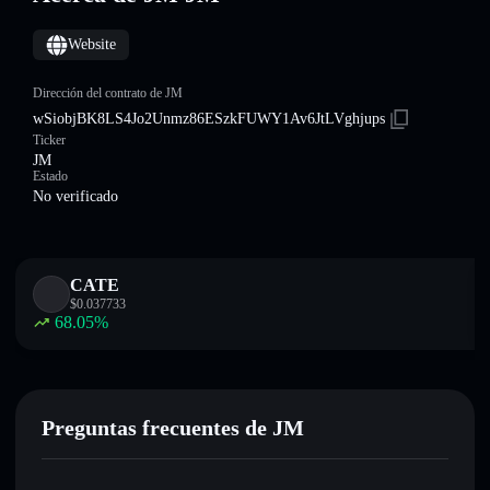
Website
Dirección del contrato de JM
wSiobjBK8LS4Jo2Unmz86ESzkFUWY1Av6JtLVghjups
Ticker
JM
Estado
No verificado
CATE
$
0.037733
68.05
%
Preguntas frecuentes de JM