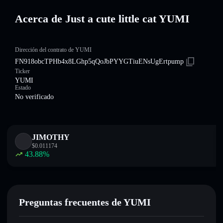
Acerca de Just a cute little cat YUMI
Dirección del contrato de YUMI
FN918obcTPHb4x8LGhp5qQoJbPYYGTiuENsUgErtpump
Ticker
YUMI
Estado
No verificado
JIMOTHY
$
0.011174
43.88
%
Preguntas frecuentes de YUMI