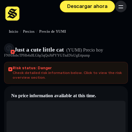
Descargar ahora
Menú
Inicio
/
Precios
/
Precio de YUMI
Just a cute little cat
(YUMI)
Precio hoy
FN918obcTPHb4x8LGhp5qQoJbPYYGTiuENsUgErtpump
Risk status: Danger
Check detailed risk information below. Click to view the risk
overview section.
No price information available at this time.