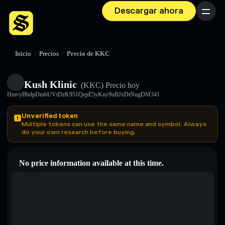
Descargar ahora
Menú
Inicio
/
Precios
/
Precio de KKC
Kush Klinic
(KKC)
Precio hoy
HmvyBbdpDmbUVtDzK951QepE5yKny9uBJxDtNugDM341
Unverified token
Multiple tokens can use the same name and symbol. Always
do your own research before buying.
No price information available at this time.