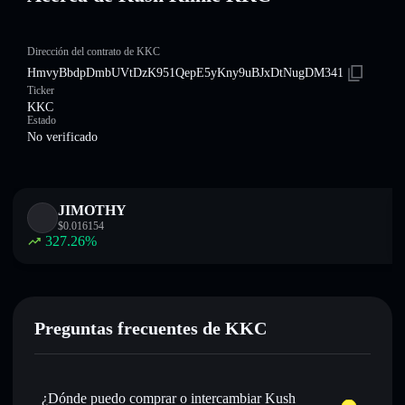
Dirección del contrato de KKC
HmvyBbdpDmbUVtDzK951QepE5yKny9uBJxDtNugDM341
Ticker
KKC
Estado
No verificado
JIMOTHY
$
0.016154
327.26
%
Preguntas frecuentes de KKC
¿Dónde puedo comprar o intercambiar Kush