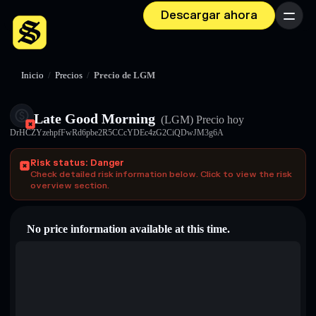
Descargar ahora
Menú
Inicio
/
Precios
/
Precio de LGM
Late Good Morning
(LGM)
Precio hoy
DrHCZYzehpfFwRd6pbe2R5CCcYDEc4zG2CiQDwJM3g6A
Risk status: Danger
Check detailed risk information below. Click to view the risk
overview section.
No price information available at this time.