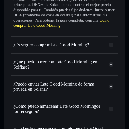
principales DEXes de Solana para encontrar el mejor precio
disponible para ti. También puedes fijar
órdenes límite
o usar
DCA
(promedio de coste en dólares) para automatizar tus
operaciones. Para obtener la guía completa, consulta
Cómo
comprar Late Good Morning
.
¿Es seguro comprar Late Good Morning?
Late Good Morning
no está verificado
¿Qué puedo hacer con Late Good Morning en
Solflare?
Late Good Morning
cartera de Solflare
Intercambiar al instante
: operar con LGM para SOL,
¿Puedo enviar Late Good Morning de forma
USDC o miles de otros tokens de Solana con enrutamiento
privada en Solana?
de órdenes inteligente para el mejor precio disponible
agregador de privacidad
Establecer órdenes límite
: automatizar las operaciones en
¿Cómo puedo almacenar Late Good Morningde
tu precio objetivo para LGM
forma segura?
Utilizar DCA
: promedio de coste en dólares en LGM a lo
largo del tiempo
Late Good Morning
cartera sin custodia
Solflare
Enviar de forma privada
: transferir LGM sin vincular
¿Cuál es la dirección del contrato para Late Good