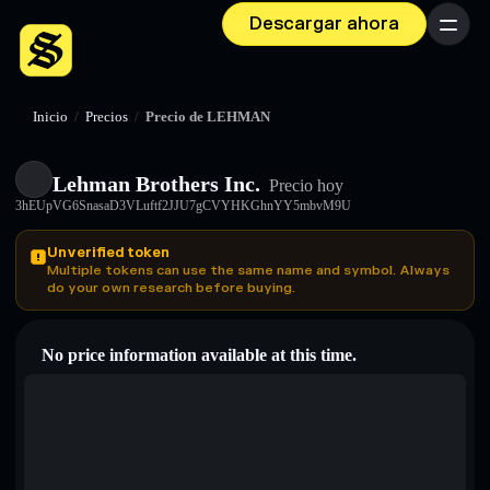
Descargar ahora
Menú
Inicio
/
Precios
/
Precio de LEHMAN
Lehman Brothers Inc.
Precio hoy
3hEUpVG6SnasaD3VLuftf2JJU7gCVYHKGhnYY5mbvM9U
Unverified token
Multiple tokens can use the same name and symbol. Always
do your own research before buying.
No price information available at this time.