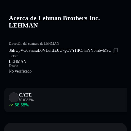
Acerca de Lehman Brothers Inc.
LEHMAN
Dirección del contrato de LEHMAN
3hEUpVG6SnasaD3VLuftf2JJU7gCVYHKGhnYY5mbvM9U
Ticker
LEHMAN
Estado
No verificado
CATE
$
0.036394
58.58
%