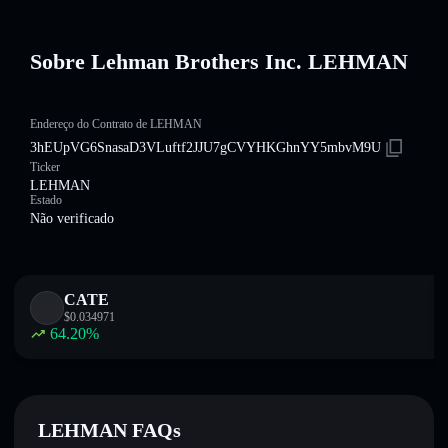
Sobre Lehman Brothers Inc. LEHMAN
Endereço do Contrato de LEHMAN
3hEUpVG6SnasaD3VLuftf2JJU7gCVYHKGhnYY5mbvM9U
Ticker
LEHMAN
Estado
Não verificado
CATE
$
0.034971
64.20
%
LEHMAN FAQs