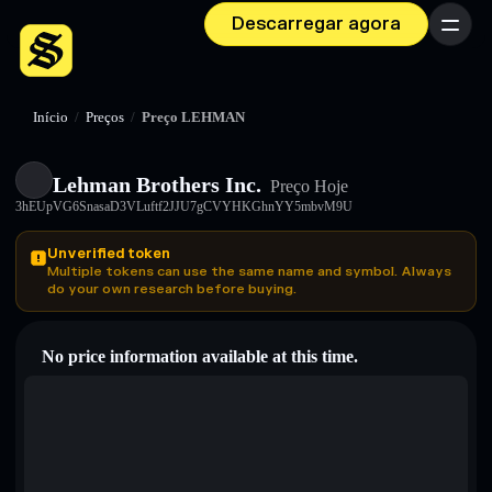
Descarregar agora
Menu
Início
/
Preços
/
Preço LEHMAN
Lehman Brothers Inc.
Preço Hoje
3hEUpVG6SnasaD3VLuftf2JJU7gCVYHKGhnYY5mbvM9U
Unverified token
Multiple tokens can use the same name and symbol. Always
do your own research before buying.
No price information available at this time.