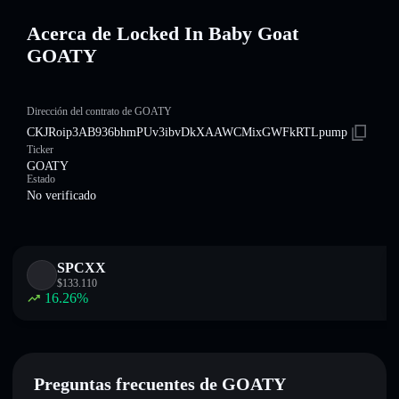
Acerca de Locked In Baby Goat
GOATY
Dirección del contrato de GOATY
CKJRoip3AB936bhmPUv3ibvDkXAAWCMixGWFkRTLpump
Ticker
GOATY
Estado
No verificado
SPCXX
$
133.110
16.26
%
Preguntas frecuentes de GOATY