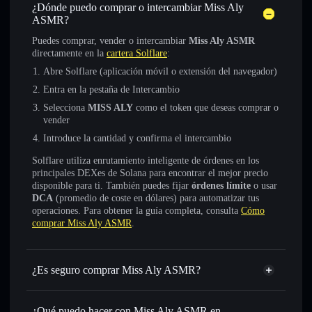
¿Dónde puedo comprar o intercambiar Miss Aly
ASMR?
Puedes comprar, vender o intercambiar
Miss Aly ASMR
directamente en la
cartera Solflare
:
Abre Solflare (aplicación móvil o extensión del navegador)
Entra en la pestaña de Intercambio
Selecciona
MISS ALY
como el token que deseas comprar o
vender
Introduce la cantidad y confirma el intercambio
Solflare utiliza enrutamiento inteligente de órdenes en los
principales DEXes de Solana para encontrar el mejor precio
disponible para ti. También puedes fijar
órdenes límite
o usar
DCA
(promedio de coste en dólares) para automatizar tus
operaciones. Para obtener la guía completa, consulta
Cómo
comprar Miss Aly ASMR
.
¿Es seguro comprar Miss Aly ASMR?
Miss Aly ASMR
no está verificado
¿Qué puedo hacer con Miss Aly ASMR en