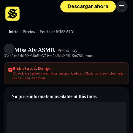
Descargar ahora
Menú
Inicio
/
Precios
/
Precio de MISS ALY
Miss Aly ASMR
Precio hoy
33xdAimFah159w3BnHtnVAfwzAa8MyK9BJKmZSGkpump
Risk status: Danger
Check detailed risk information below. Click to view the risk
overview section.
No price information available at this time.