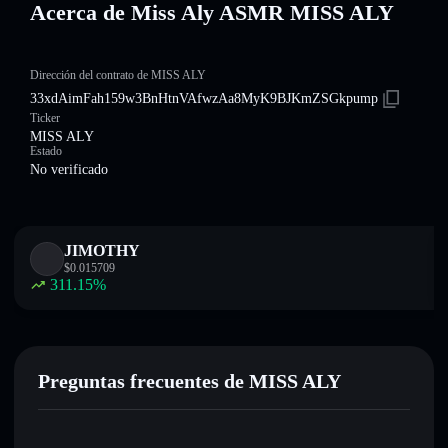
Acerca de Miss Aly ASMR MISS ALY
Dirección del contrato de MISS ALY
33xdAimFah159w3BnHtnVAfwzAa8MyK9BJKmZSGkpump
Ticker
MISS ALY
Estado
No verificado
JIMOTHY
$
0.015709
311.15
%
Preguntas frecuentes de MISS ALY