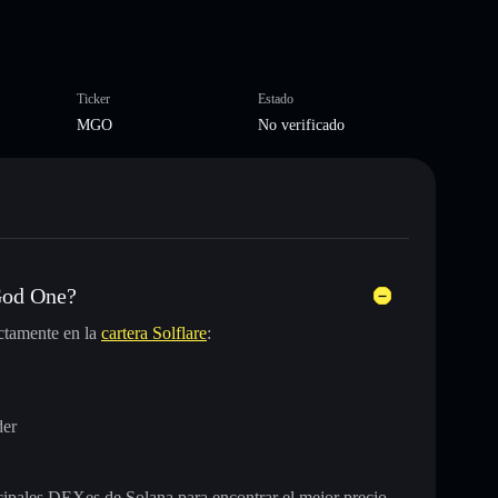
Ticker
Estado
MGO
No verificado
God One?
ctamente en la
cartera Solflare
:
der
incipales DEXes de Solana para encontrar el mejor precio