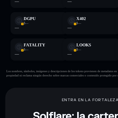
—
—
DGPU
X402
$—
$—
—
—
FATALITY
LOOKS
$—
$—
—
—
Los nombres, símbolos, imágenes y descripciones de los tokens provienen de metadatos en la 
propiedad ni reclama ningún derecho sobre marcas comerciales o contenido protegido por d
ENTRA EN LA FORTALEZ
Solflare: la cart