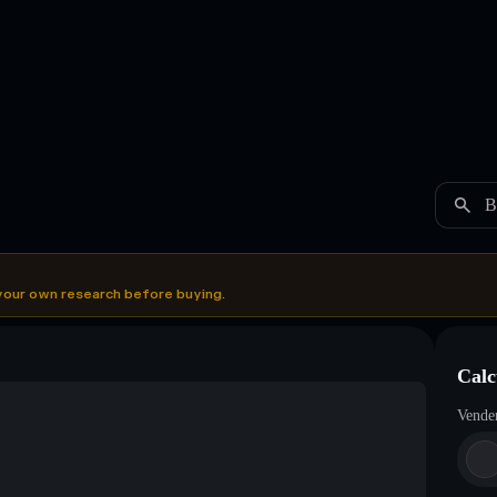
B
your own research before buying.
Calc
Vende