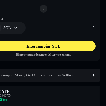
ar
SOL
Intercambiar SOL
El precio puede depender del servicio onramp
comprar Money God One con la cartera Solflare
CATE
0.036795
.65
%