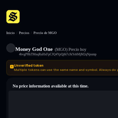
Inicio
/
Precios
/
Precio de MGO
Money God One
(MGO)
Precio hoy
4bvgPRkTMnqRuHxFpCJQ4YpQj6i7cJkYehMjM2qNpump
Unverified token
Multiple tokens can use the same name and symbol. Always do 
No price information available at this time.