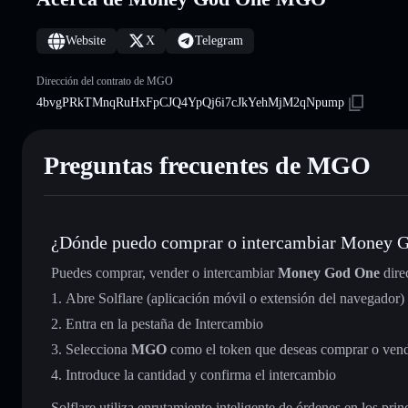
Website
X
Telegram
Dirección del contrato de MGO
4bvgPRkTMnqRuHxFpCJQ4YpQj6i7cJkYehMjM2qNpump
Preguntas frecuentes de MGO
¿Dónde puedo comprar o intercambiar Money 
Puedes comprar, vender o intercambiar
Money God One
dire
Abre Solflare (aplicación móvil o extensión del navegador)
Entra en la pestaña de Intercambio
Selecciona
MGO
como el token que deseas comprar o ven
Introduce la cantidad y confirma el intercambio
Solflare utiliza enrutamiento inteligente de órdenes en los pr