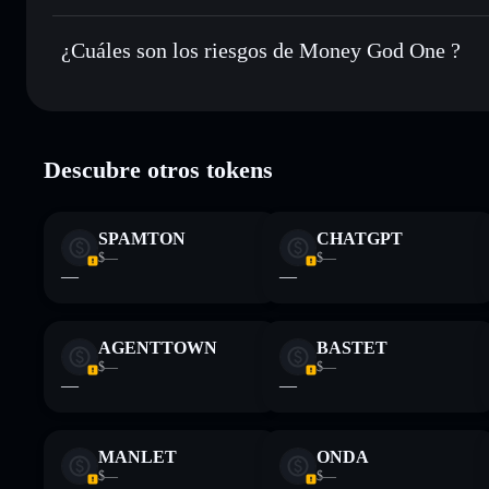
Money God One
no está verificado actualmente
¿Cuáles son los riesgos de Money God One ?
Principales riesgos para Money God One:
Descubre otros tokens
Descargo de responsabilidad: Esta información tiene únicamen
financiero. Investiga siempre por tu cuenta. Datos proporcio
SPAMTON
CHATGPT
$—
$—
—
—
AGENTTOWN
BASTET
$—
$—
—
—
MANLET
ONDA
$—
$—