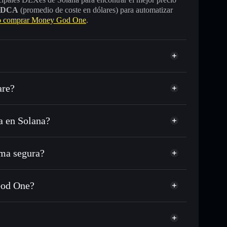
DCA
(promedio de coste en dólares) para automatizar
 comprar Money God One
.
are?
a en Solana?
 o miles de otros tokens de Solana con enrutamiento
 tu precio objetivo para MGO
ma segura?
largo del tiempo
cartera sin custodia
Solflare
blicamente las carteras usando el agregador de privacidad
Money God One
God One?
agregador de privacidad
cio, volumen, capitalización de mercado y liquidez de
One
ump
in custodia donde tú controla tus claves privadas
MGO
cartera Solflare