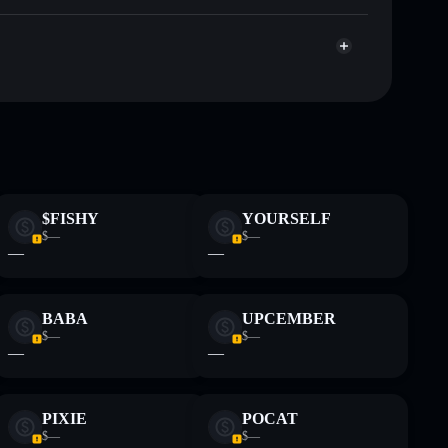
te fines educativos y no constituye asesoramiento
nados por rugcheck.xyz.
$FISHY
YOURSELF
$—
$—
—
—
BABA
UPCEMBER
$—
$—
—
—
PIXIE
POCAT
$—
$—