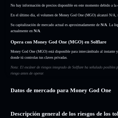
No hay información de precios disponible en este momento debido a la e
En el último día, el volumen de Money God One (MGO) alcanzó
N/A
,
Su capitalización de mercado actual es aproximadamente de
N/A
. La li
actualmente en
N/A
.
Opera con Money God One (MGO) en Solflare
Money God One (MGO) está disponible para intercámbialo al instante y 
donde tú controlas tus claves privadas.
Nota: El escáner de riesgos integrado de Solflare ha señalado posible
riesgo antes de operar.
Datos de mercado para Money God One
Descripción general de los riesgos de los