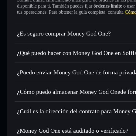
disponible para ti. También puedes fijar
órdenes límite
o usar
tus operaciones. Para obtener la guía completa, consulta
Cómo
¿Es seguro comprar Money God One?
Money God One
no está verificado
¿Qué puedo hacer con Money God One en Solfl
Money God One
cartera de Solflare
¿Puedo enviar Money God One de forma privad
Intercambiar al instante
: operar con MGO para SOL, USDC
de órdenes inteligente para el mejor precio disponible
agregador de privacidad
Establecer órdenes límite
: automatizar las operaciones en
¿Cómo puedo almacenar Money God Onede for
Utilizar DCA
: promedio de coste en dólares en MGO a lo 
Money God One
Enviar de forma privada
: transferir MGO sin vincular pú
Solflare
integrado de Solflare
¿Cuál es la dirección del contrato para Money 
Hacer un seguimiento en tiempo real
: monitorizar el pre
Money God 
MGO
4bvgPRkTMnqRuHxFpCJQ4YpQj6i7cJkYehMjM2qNp
¿Money God One está auditado o verificado?
Holdear de forma segura
: almacenar MGO en una cartera s