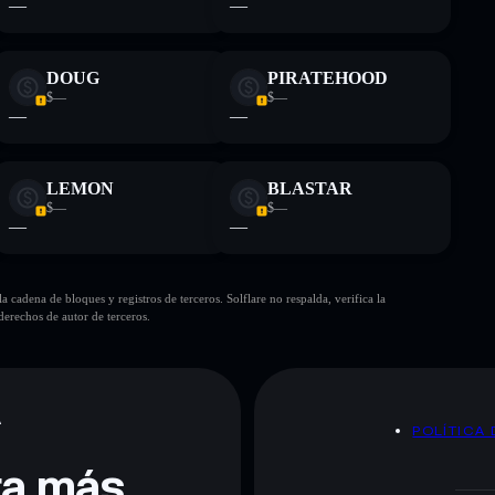
—
—
DOUG
PIRATEHOOD
$—
$—
—
—
LEMON
BLASTAR
$—
$—
—
—
cadena de bloques y registros de terceros. Solflare no respalda, verifica la
erechos de autor de terceros.
A
POLÍTICA 
era más