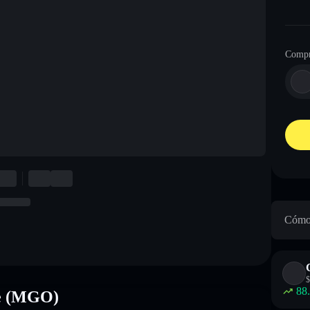
Compr
Cómo 
$
88
ne (MGO)