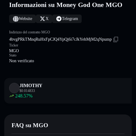
Informazioni su Money God One MGO
Website
X
Telegram
Indirizzo del contratto MGO
4bvgPRkTMnqRuHxFpCJQ4YpQj6i7cJkYehMjM2qNpump
Ticker
MGO
Stato
Non verificato
JIMOTHY
$
0.014833
248.57
%
FAQ su MGO