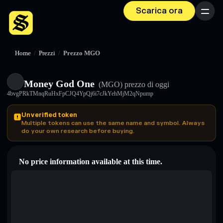
Scarica ora
Menu
Home
/
Prezzi
/
Prezzo MGO
Money God One
(MGO)
prezzo di oggi
4bvgPRkTMnqRuHxFpCJQ4YpQj6i7cJkYehMjM2qNpump
Unverified token
Multiple tokens can use the same name and symbol. Always
do your own research before buying.
No price information available at this time.