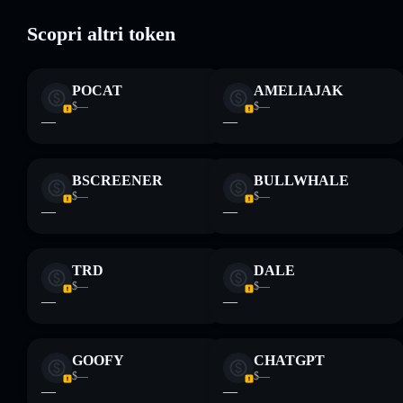
Scopri altri token
Disclaimer: Queste informazioni hanno esclusivamente scopi
formativi e non costituiscono una consulenza finanziaria.
POCAT
AMELIAJAK
Informati sempre autonomamente. Dati forniti da
$—
$—
rugcheck.xyz.
—
—
BSCREENER
BULLWHALE
$—
$—
—
—
TRD
DALE
$—
$—
—
—
GOOFY
CHATGPT
$—
$—
—
—