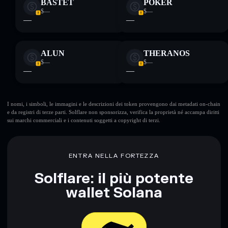
BASTET
POKER
$—
$—
—
—
ALUN
THERANOS
$—
$—
—
—
I nomi, i simboli, le immagini e le descrizioni dei token provengono dai metadati on-chain
e da registri di terze parti. Solflare non sponsorizza, verifica la proprietà né accampa diritti
sui marchi commerciali e i contenuti soggetti a copyright di terzi.
ENTRA NELLA FORTEZZA
Solflare: il più potente
wallet Solana