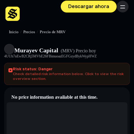
Descargar ahora
Menú
Inicio
/
Precios
/
Precio de MRV
Murayev Capital
(MRV)
Precio hoy
4UUh7nEwB2CRj5MVbE26FBimuoazEGFGzydBykWypHWZ
Risk status: Danger
Check detailed risk information below. Click to view the risk
overview section.
No price information available at this time.