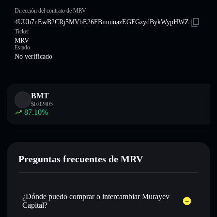
Dirección del contrato de MRV
4UUh7nEwB2CRj5MVbE26FBimuoazEGFGzydBykWypHWZ
Ticker
MRV
Estado
No verificado
BMT
$
0.02405
87.10
%
Preguntas frecuentes de MRV
¿Dónde puedo comprar o intercambiar Murayev
Capital?