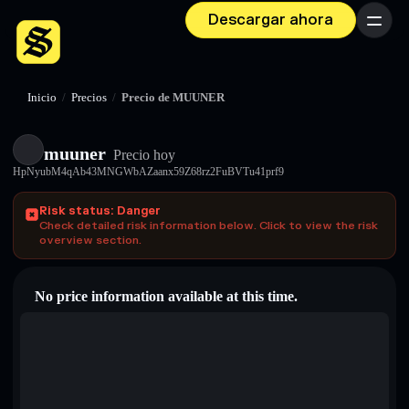
Descargar ahora
Menú
Inicio
/
Precios
/
Precio de MUUNER
muuner
Precio hoy
HpNyubM4qAb43MNGWbAZaanx59Z68rz2FuBVTu41prf9
Risk status: Danger
Check detailed risk information below. Click to view the risk
overview section.
No price information available at this time.