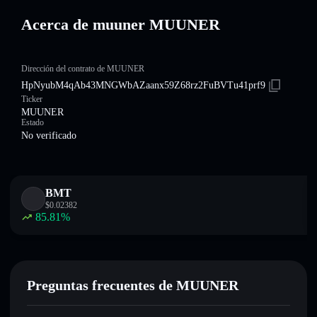
Acerca de muuner MUUNER
Dirección del contrato de MUUNER
HpNyubM4qAb43MNGWbAZaanx59Z68rz2FuBVTu41prf9
Ticker
MUUNER
Estado
No verificado
BMT
$
0.02382
85.81
%
Preguntas frecuentes de MUUNER