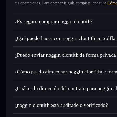
tus operaciones. Para obtener la guía completa, consulta
Cómo 
¿Es seguro comprar noggin clontith?
noggin clontith
no está verificado
¿Qué puedo hacer con noggin clontith en Solfla
noggin clontith
cartera de Solflare
¿Puedo enviar noggin clontith de forma privada
Intercambiar al instante
: operar con NOGGIN para SOL, 
enrutamiento de órdenes inteligente para el mejor precio di
agregador de privacidad
Establecer órdenes límite
: automatizar las operaciones e
¿Cómo puedo almacenar noggin clontithde form
Utilizar DCA
: promedio de coste en dólares en NOGGIN a
noggin clontith
Enviar de forma privada
: transferir NOGGIN sin vincular
Solflare
privacidad integrado de Solflare
¿Cuál es la dirección del contrato para noggin c
Hacer un seguimiento en tiempo real
: monitorizar el pre
noggin clonti
NOGGIN
BWixkuGZAycKnw21AqnHp9GHCjx66c9g2yEQzjSZp
¿noggin clontith está auditado o verificado?
Holdear de forma segura
: almacenar NOGGIN en una carte
Solflare
noggin clontith
no está verificado actualmente