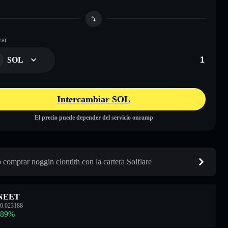
ar
SOL
Intercambiar SOL
El precio puede depender del servicio onramp
comprar noggin clontith con la cartera Solflare
NEET
0.023188
.89
%