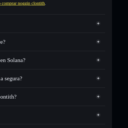
comprar noggin clontith
.
re?
 en Solana?
USDC o miles de otros tokens de Solana con
sponible
n tu precio objetivo para NOGGIN
a segura?
 lo largo del tiempo
cartera sin custodia
Solflare
 públicamente las carteras usando el agregador de
noggin clontith
lontith?
agregador de privacidad
cio, volumen, capitalización de mercado y liquidez de
th
ump
ra sin custodia donde tú controla tus claves privadas
NOGGIN
cartera