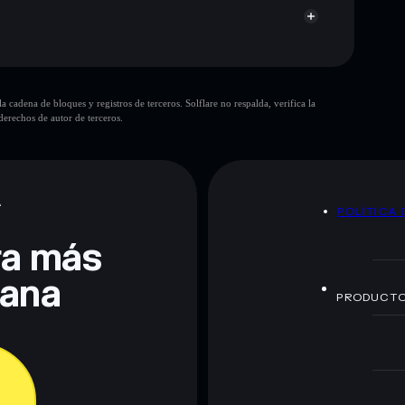
cadena de bloques y registros de terceros. Solflare no respalda, verifica la
erechos de autor de terceros.
te fines educativos y no constituye asesoramiento
nados por rugcheck.xyz.
A
POLÍTICA 
era más
lana
PRODUCT