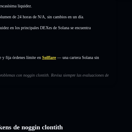
scasísima liquidez.
volumen de 24 horas de
N/A
,
sin cambios
en un día.
quidez en los principales DEXes de Solana se encuentra
 y fija órdenes límite en
Solflare
— una cartera Solana sin
problemas con noggin clontith. Revisa siempre las evaluaciones de
kens de noggin clontith