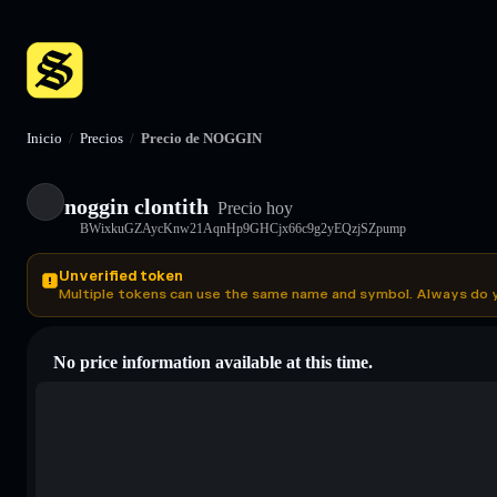
Inicio
/
Precios
/
Precio de NOGGIN
noggin clontith
Precio hoy
BWixkuGZAycKnw21AqnHp9GHCjx66c9g2yEQzjSZpump
Unverified token
Multiple tokens can use the same name and symbol. Always do 
No price information available at this time.