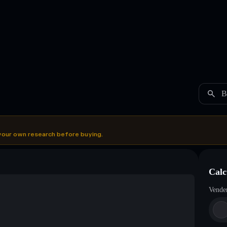
B
your own research before buying.
Calc
Vende