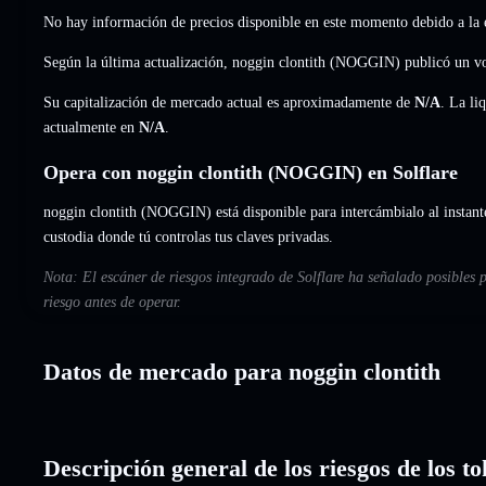
No hay información de precios disponible en este momento debido a la e
Según la última actualización, noggin clontith (NOGGIN) publicó un 
Su capitalización de mercado actual es aproximadamente de
N/A
. La li
actualmente en
N/A
.
Opera con noggin clontith (NOGGIN) en Solflare
noggin clontith (NOGGIN) está disponible para intercámbialo al instante
custodia donde tú controlas tus claves privadas.
Nota: El escáner de riesgos integrado de Solflare ha señalado posibles 
riesgo antes de operar.
Datos de mercado para noggin clontith
Descripción general de los riesgos de los to