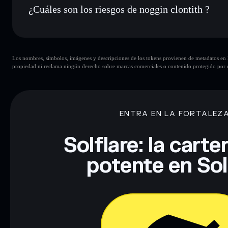
¿Cuáles son los riesgos de noggin clontith ?
Principales riesgos para noggin clontith:
Los nombres, símbolos, imágenes y descripciones de los tokens provienen de metadatos en la 
propiedad ni reclama ningún derecho sobre marcas comerciales o contenido protegido por d
Descargo de responsabilidad: Esta información tiene únicamen
financiero. Investiga siempre por tu cuenta. Datos proporcio
ENTRA EN LA FORTALEZ
Solflare: la cart
potente en So