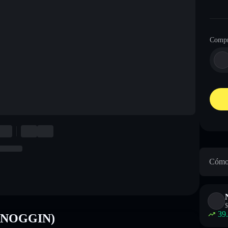
Compr
Cómo 
$
39
h (NOGGIN)