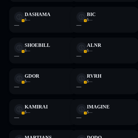
DASHAMA
BIC
$—
$—
—
—
SHOEBILL
ALNR
$—
$—
—
—
GDOR
RVRH
$—
$—
—
—
KAMIRAI
IMAGINE
$—
$—
—
—
MARTIANS
DODO