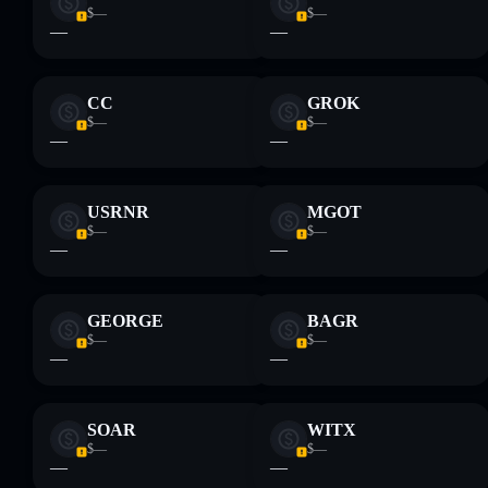
financiero. Investiga siempre por tu cuenta. Datos
$—
$—
proporcionados por rugcheck.xyz.
—
—
CC
GROK
$—
$—
—
—
USRNR
MGOT
$—
$—
—
—
GEORGE
BAGR
$—
$—
—
—
SOAR
WITX
$—
$—
—
—