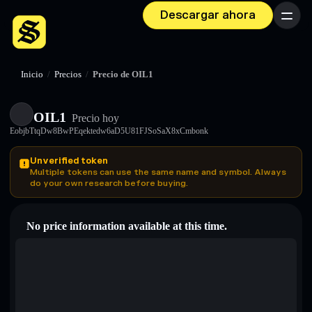
Descargar ahora
Menú
Inicio
/
Precios
/
Precio de OIL1
OIL1
Precio hoy
EobjbTtqDw8BwPEqektedw6aD5U81FJSoSaX8xCmbonk
Unverified token
Multiple tokens can use the same name and symbol. Always
do your own research before buying.
No price information available at this time.