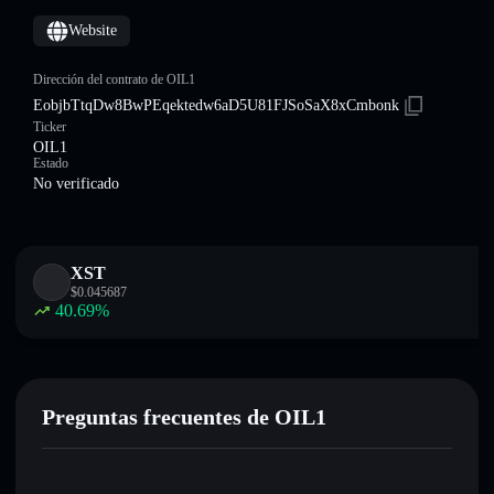
Website
Dirección del contrato de OIL1
EobjbTtqDw8BwPEqektedw6aD5U81FJSoSaX8xCmbonk
Ticker
OIL1
Estado
No verificado
XST
$
0.045687
40.69
%
Preguntas frecuentes de OIL1