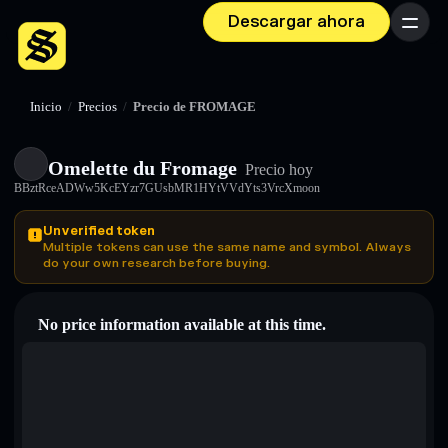
Descargar ahora
Menú
Inicio
/
Precios
/
Precio de FROMAGE
Omelette du Fromage
Precio hoy
BBztRceADWw5KcEYzr7GUsbMR1HYtVVdYts3VrcXmoon
Unverified token
Multiple tokens can use the same name and symbol. Always
do your own research before buying.
No price information available at this time.