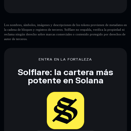
cartera sin custodia donde tú controla tus claves privadas
Principales riesgos para Omelette du Fromage:
Los nombres, símbolos, imágenes y descripciones de los tokens provienen de metadatos en
la cadena de bloques y registros de terceros. Solflare no respalda, verifica la propiedad ni
reclama ningún derecho sobre marcas comerciales o contenido protegido por derechos de
autor de terceros.
Descargo de responsabilidad: Esta información tiene
únicamente fines educativos y no constituye asesoramiento
financiero. Investiga siempre por tu cuenta. Datos
proporcionados por rugcheck.xyz.
ENTRA EN LA FORTALEZA
Solflare: la cartera más
potente en Solana
Descargar ahora