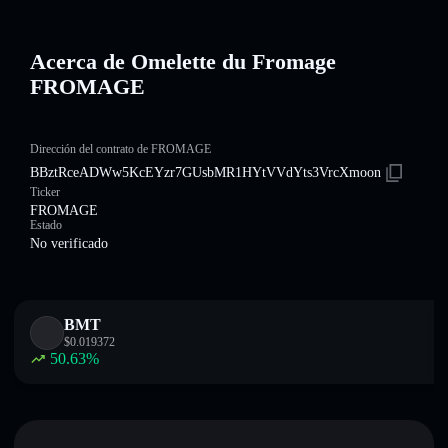
Acerca de Omelette du Fromage
FROMAGE
Dirección del contrato de FROMAGE
BBztRceADWw5KcEYzr7GUsbMR1HYtVVdYts3VrcXmoon
Ticker
FROMAGE
Estado
No verificado
BMT
$
0.019372
50.63
%