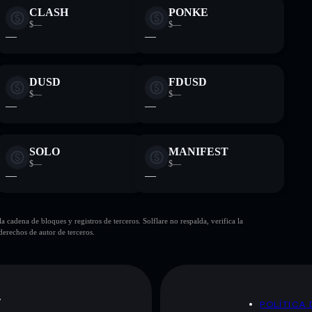
CLASH
PONKE
$—
$—
—
—
DUSD
FDUSD
$—
$—
—
—
SOLO
MANIFEST
$—
$—
—
—
cadena de bloques y registros de terceros. Solflare no respalda, verifica la
erechos de autor de terceros.
A
POLÍTICA 