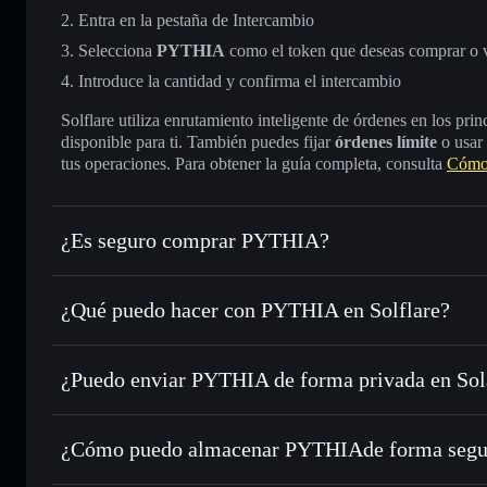
Entra en la pestaña de Intercambio
Selecciona
PYTHIA
como el token que deseas comprar o 
Introduce la cantidad y confirma el intercambio
Solflare utiliza enrutamiento inteligente de órdenes en los pr
disponible para ti. También puedes fijar
órdenes límite
o usar
tus operaciones. Para obtener la guía completa, consulta
Cómo
¿Es seguro comprar PYTHIA?
PYTHIA
token verificado
¿Qué puedo hacer con PYTHIA en Solflare?
PYTHIA
cartera de Solflare
¿Puedo enviar PYTHIA de forma privada en So
Intercambiar al instante
: operar con PYTHIA para SOL, 
enrutamiento de órdenes inteligente para el mejor precio di
cartera de Solflare
agregador de privacida
Establecer órdenes límite
: automatizar las operaciones e
PYTHIA
¿Cómo puedo almacenar PYTHIAde forma segu
Utilizar DCA
: promedio de coste en dólares en PYTHIA a 
PYTHIA
cart