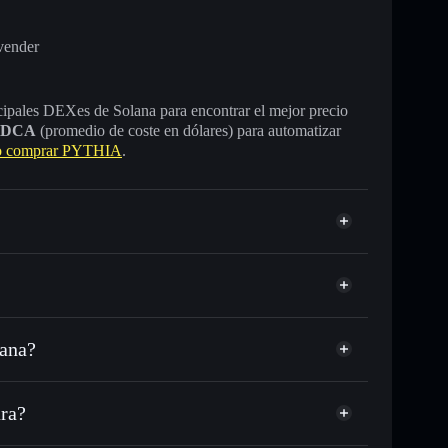
vender
incipales DEXes de Solana para encontrar el mejor precio
DCA
(promedio de coste en dólares) para automatizar
 comprar PYTHIA
.
lana?
USDC o miles de otros tokens de Solana con
sponible
d
n tu precio objetivo para PYTHIA
ra?
lo largo del tiempo
era sin custodia
Solflare