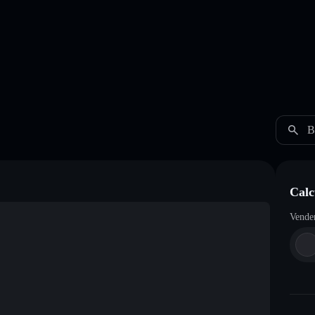
B
Calc
Vende