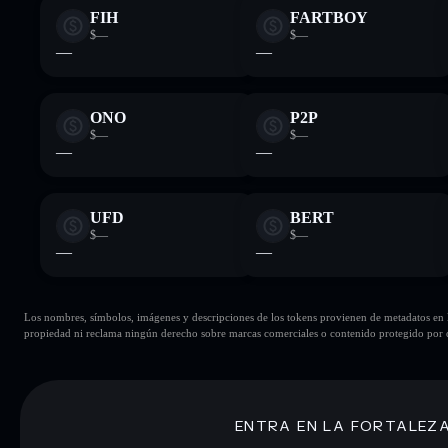
FIH
FARTBOY
$—
$—
—
—
ONO
P2P
$—
$—
—
—
UFD
BERT
$—
$—
—
—
Los nombres, símbolos, imágenes y descripciones de los tokens provienen de metadatos en la 
propiedad ni reclama ningún derecho sobre marcas comerciales o contenido protegido por d
ENTRA EN LA FORTALEZ