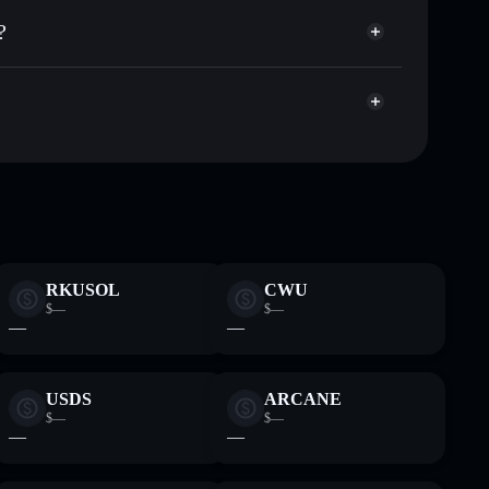
 públicamente las carteras usando el agregador de
?
agregador de privacidad
cio, volumen, capitalización de mercado y liquidez de
pump
a sin custodia donde tú controla tus claves privadas
PYTHIA
cartera
RKUSOL
CWU
$—
$—
—
—
USDS
ARCANE
$—
$—
—
—