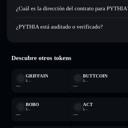
Enviar de forma privada
: transferir PYTHIA sin vincular
privacidad integrado de Solflare
¿Cuál es la dirección del contrato para PYTHIA
Hacer un seguimiento en tiempo real
: monitorizar el pre
PYTHIA
PYTHIA
CreiuhfwdWCN5mJbMJtA9bBpYQrQF2tCBuZwSPWf
¿PYTHIA está auditado o verificado?
Holdear de forma segura
: almacenar PYTHIA en una carter
Solflare
PYTHIA
verificado
Descubre otros tokens
GRIFFAIN
BUTTCOIN
$—
$—
—
—
BOBO
ACT
$—
$—
—
—