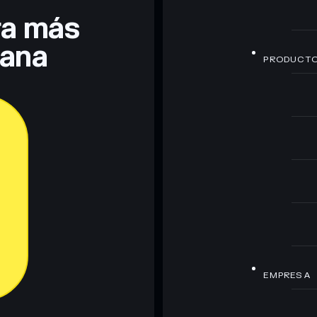
era más
lana
PRODUCT
EMPRESA