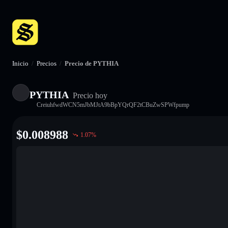
Inicio
/
Precios
/
Precio de PYTHIA
PYTHIA
Precio hoy
CreiuhfwdWCN5mJbMJtA9bBpYQrQF2tCBuZwSPWfpump
$
0.008988
1.07
%