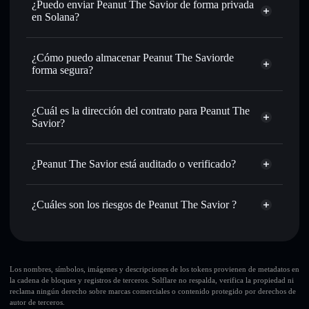
Intercambiar al instante
: operar con PNUT para SOL,
¿Puedo enviar Peanut The Savior de forma privada
USDC o miles de otros tokens de Solana con enrutamiento
en Solana?
de órdenes inteligente para el mejor precio disponible
agregador de privacidad
Establecer órdenes límite
: automatizar las operaciones en
¿Cómo puedo almacenar Peanut The Saviorde
tu precio objetivo para PNUT
forma segura?
Utilizar DCA
: promedio de coste en dólares en PNUT a lo
largo del tiempo
Peanut The Savior
cartera sin custodia
Solflare
Enviar de forma privada
: transferir PNUT sin vincular
¿Cuál es la dirección del contrato para Peanut The
públicamente las carteras usando el agregador de privacidad
Savior?
integrado de Solflare
Solflare
Peanut The
Hacer un seguimiento en tiempo real
: monitorizar el
Peanut The Savior
agregador de privacidad
Savior
precio, volumen, capitalización de mercado y liquidez de
¿Peanut The Savior está auditado o verificado?
4WASS24u93drFbe7BMfaB3yGsBeVbSoe9GVosgbXhCGe
PNUT
Peanut The Savior
no está verificado actualmente
Holdear de forma segura
: almacenar PNUT en una cartera
¿Cuáles son los riesgos de Peanut The Savior ?
sin custodia donde tú controla tus claves privadas
PNUT
cartera Solflare
Principales riesgos para Peanut The Savior:
gran parte de la
Los nombres, símbolos, imágenes y descripciones de los tokens provienen de metadatos en
la cadena de bloques y registros de terceros. Solflare no respalda, verifica la propiedad ni
liquidez está desbloqueada
Peanut The Savior
reclama ningún derecho sobre marcas comerciales o contenido protegido por derechos de
10 principales
autor de terceros.
carteras
Peanut The Savior