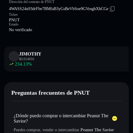
Dirección del contrato de PNUT
4WASS24u93drFbe7BMfaB3yGsBeVbSoe9GVosgbXhCGe
Ticker
PNUT
Estado
No verificado
JIMOTHY
$
0.014916
234.13
%
Preguntas frecuentes de PNUT
¿Dónde puedo comprar o intercambiar Peanut The
Savior?
Puedes comprar, vender o intercambiar
Peanut The Savior