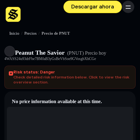
Descargar ahora
Menú
Inicio
/
Precios
/
Precio de PNUT
Peanut The Savior
(PNUT)
Precio hoy
4WASS24u93drFbe7BMfaB3yGsBeVbSoe9GVosgbXhCGe
Risk status: Danger
Check detailed risk information below. Click to view the risk
overview section.
No price information available at this time.