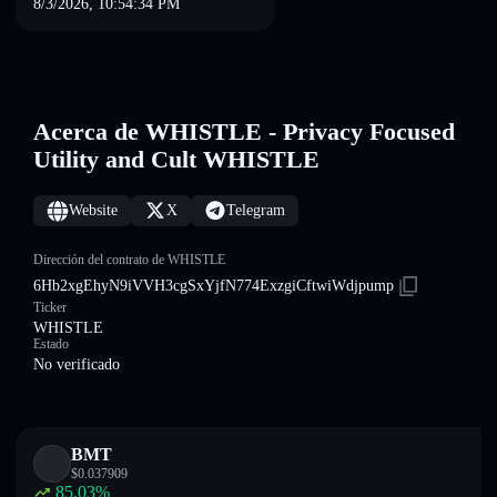
8/3/2026, 10:54:34 PM
Acerca de WHISTLE - Privacy Focused
Utility and Cult WHISTLE
Website
X
Telegram
Dirección del contrato de WHISTLE
6Hb2xgEhyN9iVVH3cgSxYjfN774ExzgiCftwiWdjpump
Ticker
WHISTLE
Estado
No verificado
BMT
$
0.037909
85.03
%