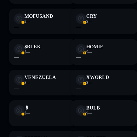
MOFUSAND
CRY
$—
$—
—
—
$BLEK
HOMIE
$—
$—
—
—
VENEZUELA
XWORLD
$—
$—
—
—
💊
BULB
$—
$—
—
—