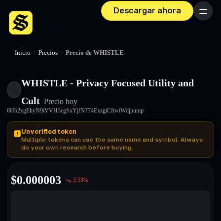
Descargar ahora
Menú
Inicio
/
Precios
/
Precio de WHISTLE
WHISTLE - Privacy Focused Utility and
Cult
Precio hoy
6Hb2xgEhyN9iVVH3cgSxYjfN774ExzgiCftwiWdjpump
Unverified token
Multiple tokens can use the same name and symbol. Always
do your own research before buying.
$
0.000003
2.53
%