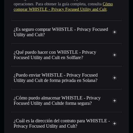
operaciones. Para obtener la guía completa, consulta
Cómo
comprar WHISTLE - Privacy Focused Utility and Cult
.
¿Es seguro comprar WHISTLE - Privacy Focused
Utility and Cult?
WHISTLE - Privacy Focused Utility and Cult
no está
verificado
¿Qué puedo hacer con WHISTLE - Privacy
Focused Utility and Cult en Solflare?
WHISTLE - Privacy Focused Utility and Cult
cartera de Solflare
¿Puedo enviar WHISTLE - Privacy Focused
Intercambiar al instante
: operar con WHISTLE para
Utility and Cult de forma privada en Solana?
SOL, USDC o miles de otros tokens de Solana con
agregador de privacidad
enrutamiento de órdenes inteligente para el mejor precio
disponible
¿Cómo puedo almacenar WHISTLE - Privacy
Focused Utility and Cultde forma segura?
Establecer órdenes límite
: automatizar las operaciones en
tu precio objetivo para WHISTLE
WHISTLE - Privacy
Utilizar DCA
: promedio de coste en dólares en WHISTLE
Focused Utility and Cult
cartera sin custodia
¿Cuál es la dirección del contrato para WHISTLE -
a lo largo del tiempo
Solflare
Privacy Focused Utility and Cult?
Enviar de forma privada
: transferir WHISTLE sin
Solflare