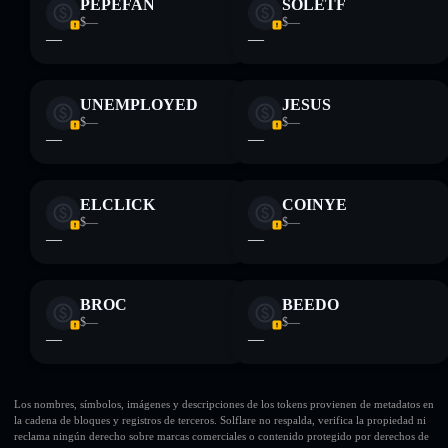
PEPEFAN
SOLETF
$—
$—
—
—
UNEMPLOYED
JESUS
$—
$—
—
—
ELCLICK
COINYE
$—
$—
—
—
BROC
BEEDO
$—
$—
—
—
Los nombres, símbolos, imágenes y descripciones de los tokens provienen de metadatos en
la cadena de bloques y registros de terceros. Solflare no respalda, verifica la propiedad ni
reclama ningún derecho sobre marcas comerciales o contenido protegido por derechos de