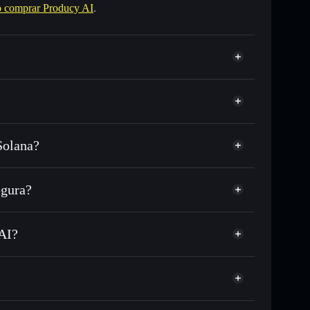
 comprar Producy AI
.
Solana?
C o miles de otros tokens de Solana con enrutamiento
 tu precio objetivo para PROD
egura?
 largo del tiempo
artera sin custodia
Solflare
úblicamente las carteras usando el agregador de
Producy AI
 AI?
agregador de privacidad
cio, volumen, capitalización de mercado y liquidez de
ump
sin custodia donde tú controla tus claves privadas
PROD
cartera Solflare