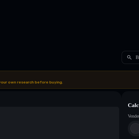
B
your own research before buying.
Calc
Vende