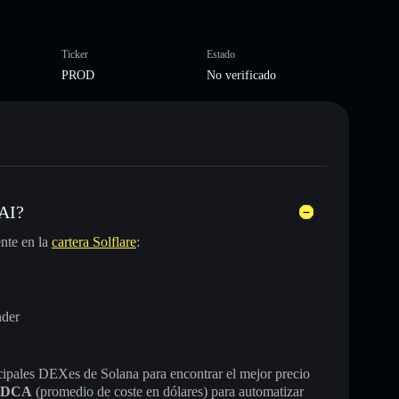
Ticker
Estado
PROD
No verificado
 AI?
nte en la
cartera Solflare
:
nder
incipales DEXes de Solana para encontrar el mejor precio
DCA
(promedio de coste en dólares) para automatizar