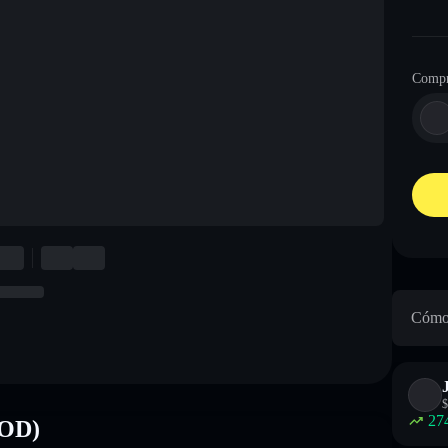
Compr
Cómo 
$
27
ROD)