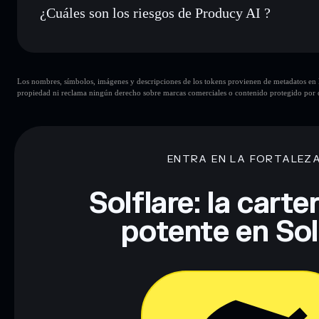
¿Cuáles son los riesgos de Producy AI ?
Principales riesgos para Producy AI:
Los nombres, símbolos, imágenes y descripciones de los tokens provienen de metadatos en la 
propiedad ni reclama ningún derecho sobre marcas comerciales o contenido protegido por d
Descargo de responsabilidad: Esta información tiene únicamen
financiero. Investiga siempre por tu cuenta. Datos proporcio
ENTRA EN LA FORTALEZ
Solflare: la cart
potente en So