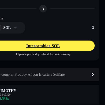
ar
SOL
Intercambiar SOL
El precio puede depender del servicio onramp
comprar Producy AI con la cartera Solflare
JIMOTHY
0.015326
4.53
%