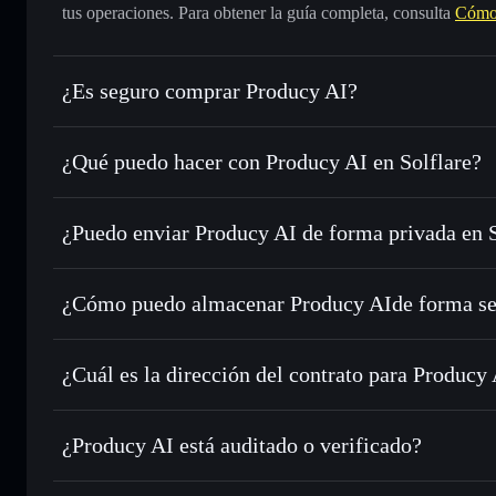
tus operaciones. Para obtener la guía completa, consulta
Cómo
¿Es seguro comprar Producy AI?
Producy AI
no está verificado
¿Qué puedo hacer con Producy AI en Solflare?
Producy AI
cartera de Solflare
¿Puedo enviar Producy AI de forma privada en 
Intercambiar al instante
: operar con PROD para SOL, USD
de órdenes inteligente para el mejor precio disponible
agregador de privacidad
Establecer órdenes límite
: automatizar las operaciones en
¿Cómo puedo almacenar Producy AIde forma s
Utilizar DCA
: promedio de coste en dólares en PROD a lo
Producy AI
c
Enviar de forma privada
: transferir PROD sin vincular p
Solflare
privacidad integrado de Solflare
¿Cuál es la dirección del contrato para Producy
Hacer un seguimiento en tiempo real
: monitorizar el pre
Producy AI
PROD
7uwybSLqLNpRrwZHmp7HSoR3TArSjxaaVXktEaj2p
¿Producy AI está auditado o verificado?
Holdear de forma segura
: almacenar PROD en una cartera 
Producy AI
no está verificado actualmente