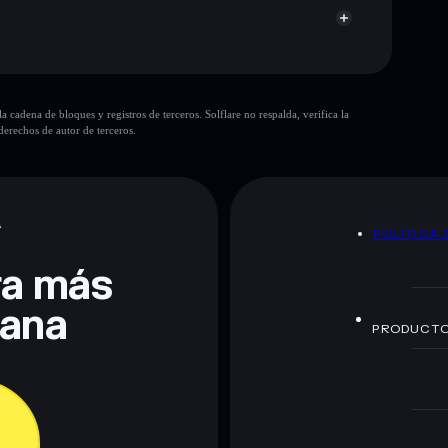
cadena de bloques y registros de terceros. Solflare no respalda, verifica la
erechos de autor de terceros.
te fines educativos y no constituye asesoramiento
nados por rugcheck.xyz.
A
POLÍTICA 
era más
lana
PRODUCT