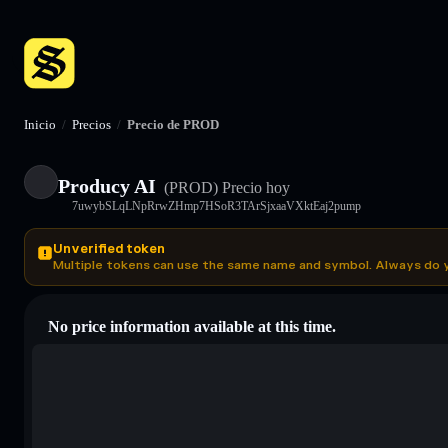
Inicio
/
Precios
/
Precio de PROD
Producy AI
(PROD)
Precio hoy
7uwybSLqLNpRrwZHmp7HSoR3TArSjxaaVXktEaj2pump
Unverified token
Multiple tokens can use the same name and symbol. Always do 
No price information available at this time.