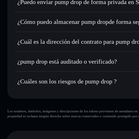
¿Puedo enviar pump drop de forma privada en 
Intercambiar al instante
: operar con DROP para SOL, USD
de órdenes inteligente para el mejor precio disponible
agregador de privacidad
Establecer órdenes límite
: automatizar las operaciones en
¿Cómo puedo almacenar pump dropde forma se
Utilizar DCA
: promedio de coste en dólares en DROP a lo
pump drop
ca
Enviar de forma privada
: transferir DROP sin vincular p
Solflare
privacidad integrado de Solflare
¿Cuál es la dirección del contrato para pump dr
Hacer un seguimiento en tiempo real
: monitorizar el pre
pump drop
DROP
Detj3tp3tZ5harrnc4CW9YjAZkfLKVtAfEtupez6pump
¿pump drop está auditado o verificado?
Holdear de forma segura
: almacenar DROP en una cartera 
pump drop
no está verificado actualmente
¿Cuáles son los riesgos de pump drop ?
Principales riesgos para pump drop:
Los nombres, símbolos, imágenes y descripciones de los tokens provienen de metadatos en la 
carteras
pump drop
propiedad ni reclama ningún derecho sobre marcas comerciales o contenido protegido por d
pump drop