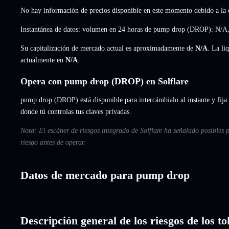
No hay información de precios disponible en este momento debido a la e
Instantánea de datos: volumen en 24 horas de pump drop (DROP):
N/A
Su capitalización de mercado actual es aproximadamente de
N/A
. La li
actualmente en
N/A
.
Opera con pump drop (DROP) en Solflare
pump drop (DROP) está disponible para intercámbialo al instante y fija 
donde tú controlas tus claves privadas.
Nota: El escáner de riesgos integrado de Solflare ha señalado posibles
riesgo antes de operar.
Datos de mercado para pump drop
Descripción general de los riesgos de los 