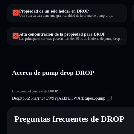
Propiedad de un solo holder en DROP
Una sola cartera tiene una gran cantidad de la oferta de pump drop.
Alta concentración de la propiedad para DROP
Las principales carteras poseen más del 80 % de la oferta de pump drop .
Acerca de pump drop DROP
Dirección del contrato de DROP
Detj3tp3tZ5harrnc4CW9YjAZkfLKVtAfEtupez6pump
Preguntas frecuentes de DROP