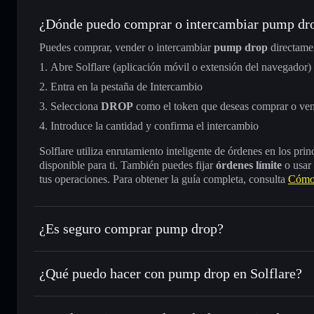
¿Dónde puedo comprar o intercambiar pump dr
Puedes comprar, vender o intercambiar
pump drop
directame
Abre Solflare (aplicación móvil o extensión del navegador)
Entra en la pestaña de Intercambio
Selecciona
DROP
como el token que deseas comprar o ve
Introduce la cantidad y confirma el intercambio
Solflare utiliza enrutamiento inteligente de órdenes en los pr
disponible para ti. También puedes fijar
órdenes límite
o usar
tus operaciones. Para obtener la guía completa, consulta
Cómo
¿Es seguro comprar pump drop?
pump drop
no está verificado
¿Qué puedo hacer con pump drop en Solflare?
pump drop
cartera de Solflare