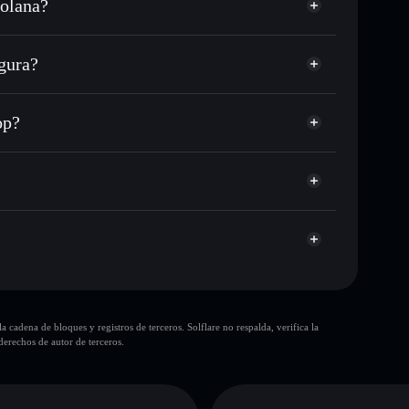
Solana?
C o miles de otros tokens de Solana con enrutamiento
 tu precio objetivo para DROP
gura?
 largo del tiempo
rtera sin custodia
Solflare
úblicamente las carteras usando el agregador de
pump drop
op?
agregador de privacidad
cio, volumen, capitalización de mercado y liquidez de
sin custodia donde tú controla tus claves privadas
DROP
cartera Solflare
10 principales
cadena de bloques y registros de terceros. Solflare no respalda, verifica la
sola cartera
erechos de autor de terceros.
pump drop
liquidez limitada
80 % de concentración
pump drop