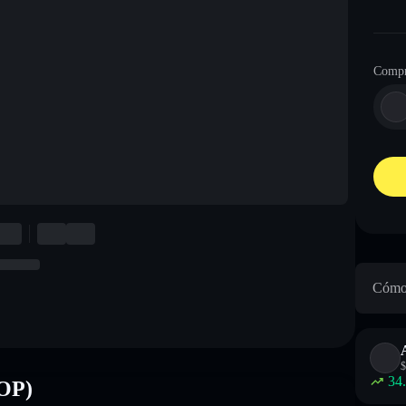
Compr
Cómo 
$
34
ROP)