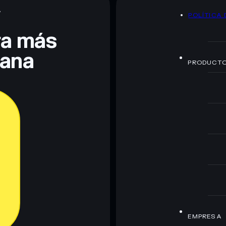
A
POLÍTICA 
te fines educativos y no constituye asesoramiento
nados por rugcheck.xyz.
era más
lana
PRODUCT
EMPRESA