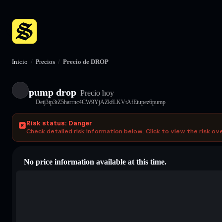
Inicio
/
Precios
/
Precio de DROP
pump drop
Precio hoy
Detj3tp3tZ5harrnc4CW9YjAZkfLKVtAfEtupez6pump
Risk status: Danger
Check detailed risk information below. Click to view the risk ov
No price information available at this time.