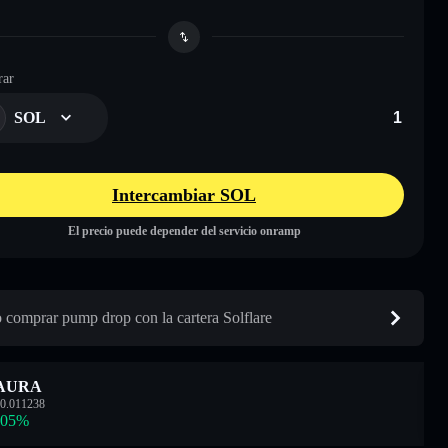
ar
SOL
Intercambiar SOL
El precio puede depender del servicio onramp
comprar pump drop con la cartera Solflare
AURA
0.011238
.05
%