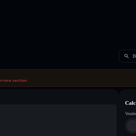
B
erview section.
Calc
Vende