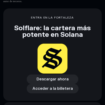
autor de terceros.
Descargo de responsabilidad: Esta información tiene
únicamente fines educativos y no constituye asesoramiento
ENTRA EN LA FORTALEZA
financiero. Investiga siempre por tu cuenta. Datos
proporcionados por rugcheck.xyz.
Solflare: la cartera más
potente en Solana
Descargar ahora
Acceder a la billetera
Descargar ahora
Acceder a la billetera