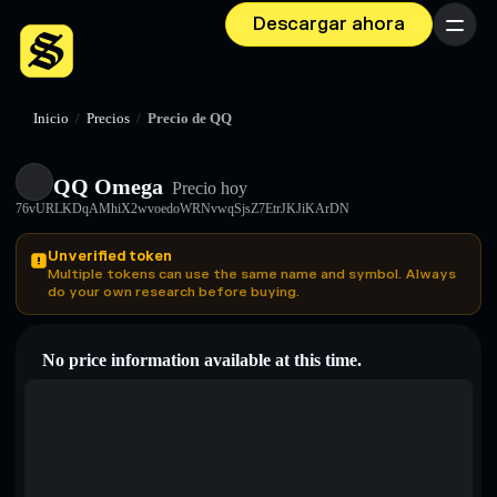
Descargar ahora
Menú
Inicio
/
Precios
/
Precio de QQ
QQ Omega
Precio hoy
76vURLKDqAMhiX2wvoedoWRNvwqSjsZ7EtrJKJiKArDN
Unverified token
Multiple tokens can use the same name and symbol. Always
do your own research before buying.
No price information available at this time.