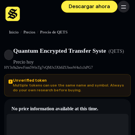
Descargar ahora
Menú
Inicio
/
Precios
/
Precio de QETS
Quantum Encrypted Transfer Syste
(QETS)
Precio hoy
HY3s9a2tewFnm5WtxTg7vQMJx5Xh6ZUbooW4u1cJzPG7
Unverified token
Multiple tokens can use the same name and symbol. Always
do your own research before buying.
No price information available at this time.