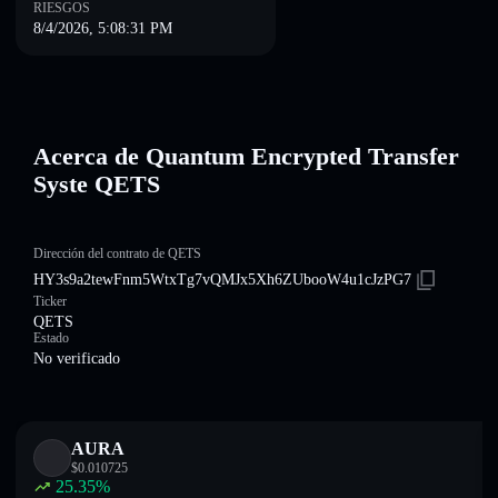
RIESGOS
8/4/2026, 5:08:31 PM
Acerca de Quantum Encrypted Transfer
Syste QETS
Dirección del contrato de QETS
HY3s9a2tewFnm5WtxTg7vQMJx5Xh6ZUbooW4u1cJzPG7
Ticker
QETS
Estado
No verificado
AURA
$
0.010725
25.35
%