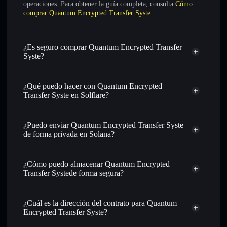
operaciones. Para obtener la guía completa, consulta
Cómo
comprar Quantum Encrypted Transfer Syste
.
¿Es seguro comprar Quantum Encrypted Transfer
Syste?
Quantum Encrypted Transfer Syste
no está verificado
¿Qué puedo hacer con Quantum Encrypted
Transfer Syste en Solflare?
Quantum Encrypted Transfer Syste
cartera de
Solflare
¿Puedo enviar Quantum Encrypted Transfer Syste
Intercambiar al instante
: operar con QETS para SOL,
de forma privada en Solana?
USDC o miles de otros tokens de Solana con enrutamiento
agregador de privacidad
de órdenes inteligente para el mejor precio disponible
¿Cómo puedo almacenar Quantum Encrypted
Establecer órdenes límite
: automatizar las operaciones en
Transfer Systede forma segura?
tu precio objetivo para QETS
Utilizar DCA
: promedio de coste en dólares en QETS a lo
Quantum Encrypted
largo del tiempo
Transfer Syste
cartera sin custodia
¿Cuál es la dirección del contrato para Quantum
Solflare
Enviar de forma privada
: transferir QETS sin vincular
Encrypted Transfer Syste?
públicamente las carteras usando el agregador de privacidad
Solflare
integrado de Solflare