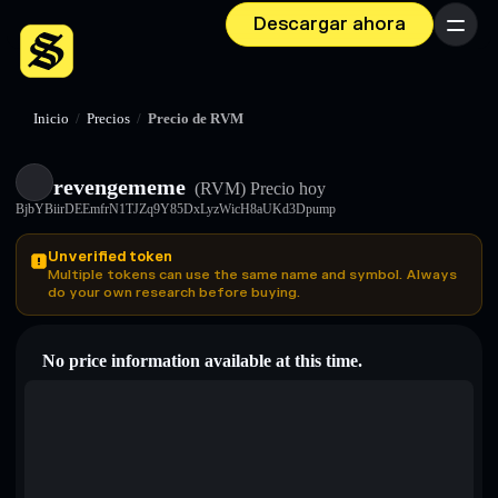
Descargar ahora
Menú
Inicio
/
Precios
/
Precio de RVM
revengememe
(RVM)
Precio hoy
BjbYBiirDEEmfrN1TJZq9Y85DxLyzWicH8aUKd3Dpump
Unverified token
Multiple tokens can use the same name and symbol. Always
do your own research before buying.
No price information available at this time.