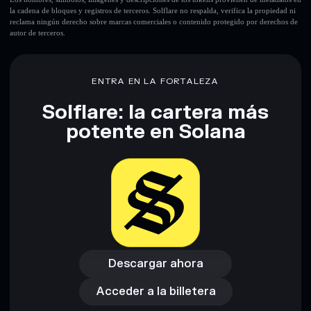
la cadena de bloques y registros de terceros. Solflare no respalda, verifica la propiedad ni
reclama ningún derecho sobre marcas comerciales o contenido protegido por derechos de
autor de terceros.
Descargo de responsabilidad: Esta información tiene
únicamente fines educativos y no constituye asesoramiento
financiero. Investiga siempre por tu cuenta. Datos
proporcionados por rugcheck.xyz.
ENTRA EN LA FORTALEZA
Solflare: la cartera más
potente en Solana
Descargar ahora
Acceder a la billetera
Descargar ahora
Acceder a la billetera