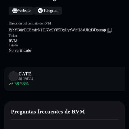
Website
Telegram
Dirección del contrato de RVM
BjbYBiirDEEmfrN1TJZq9Y85DxLyzWicH8aUKd3Dpump
Ticker
RVM
Estado
No verificado
CATE
$
0.036394
58.58
%
Preguntas frecuentes de RVM