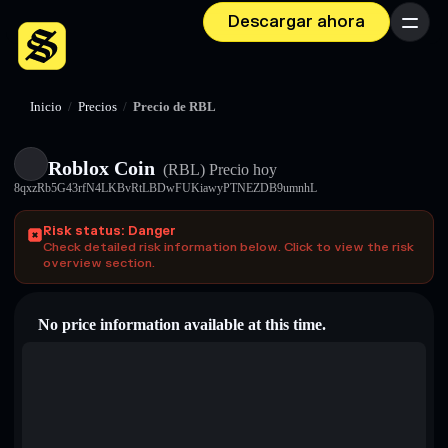
Descargar ahora
Menú
Inicio
/
Precios
/
Precio de RBL
Roblox Coin
(RBL)
Precio hoy
8qxzRb5G43rfN4LKBvRtLBDwFUKiawyPTNEZDB9umnhL
Risk status: Danger
Check detailed risk information below. Click to view the risk
overview section.
No price information available at this time.