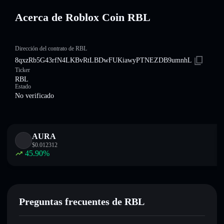
Acerca de Roblox Coin RBL
Dirección del contrato de RBL
8qxzRb5G43rfN4LKBvRtLBDwFUKiawyPTNEZDB9umnhL
Ticker
RBL
Estado
No verificado
AURA
$
0.012312
45.90
%
Preguntas frecuentes de RBL