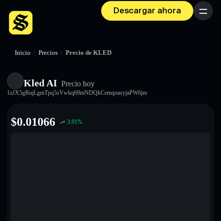
Descargar ahora
Menú
Inicio
/
Precios
/
Precio de KLED
Kled AI
Precio hoy
1zJX5gRnjLgmTpq5sVwkq69mNDQkCemqoasyjaPW6jm
$
0.01066
3.91
%