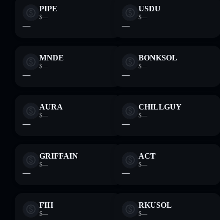
PIPE
USDU
$—
$—
—
—
MNDE
BONKSOL
$—
$—
—
—
AURA
CHILLGUY
$—
$—
—
—
GRIFFAIN
ACT
$—
$—
—
—
FIH
RKUSOL
$—
$—