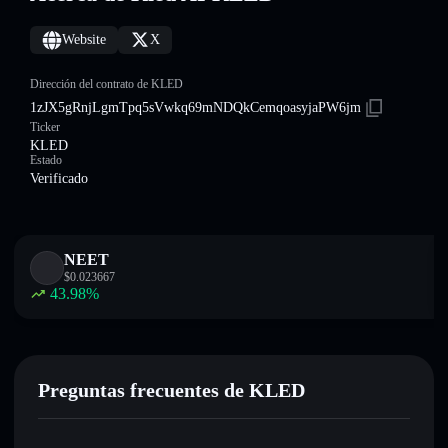
Website
X
Dirección del contrato de KLED
1zJX5gRnjLgmTpq5sVwkq69mNDQkCemqoasyjaPW6jm
Ticker
KLED
Estado
Verificado
NEET
$
0.023667
43.98
%
Preguntas frecuentes de KLED