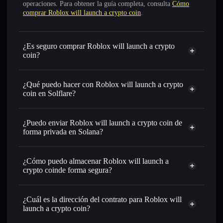
operaciones. Para obtener la guía completa, consulta
Cómo
comprar Roblox will launch a crypto coin
.
¿Es seguro comprar Roblox will launch a crypto
coin?
Roblox will launch a crypto coin
no está verificado
¿Qué puedo hacer con Roblox will launch a crypto
coin en Solflare?
Roblox will launch a crypto coin
cartera de
Solflare
¿Puedo enviar Roblox will launch a crypto coin de
Intercambiar al instante
: operar con ROBUX para SOL,
forma privada en Solana?
USDC o miles de otros tokens de Solana con enrutamiento
agregador de privacidad
de órdenes inteligente para el mejor precio disponible
¿Cómo puedo almacenar Roblox will launch a
Establecer órdenes límite
: automatizar las operaciones en
crypto coinde forma segura?
tu precio objetivo para ROBUX
Utilizar DCA
: promedio de coste en dólares en ROBUX a
Roblox will launch a
lo largo del tiempo
crypto coin
cartera sin custodia
Solflare
¿Cuál es la dirección del contrato para Roblox will
Enviar de forma privada
: transferir ROBUX sin vincular
launch a crypto coin?
públicamente las carteras usando el agregador de privacidad
Solflare
integrado de Solflare