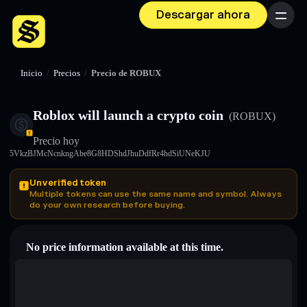
Descargar ahora
Menú
Inicio
/
Precios
/
Precio de ROBUX
Roblox will launch a crypto coin
(ROBUX)
Precio hoy
5VkzBJMcNcnkngAbe8G8HDShdJhuDdfRr4hdSiUNeKJU
Unverified token
Multiple tokens can use the same name and symbol. Always
do your own research before buying.
No price information available at this time.