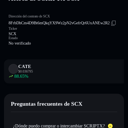
Dirección del contrato de SCX
8FrbDhCm4D9Bt6mQkqYX9Wz2pN2vGefrQr6UxANEw2R2
Ticker
SCX
Estado
No verificado
CATE
$
0.036795
88.65
%
Preguntas frecuentes de SCX
¿Dónde puedo comprar o intercambiar SCRIPTX?