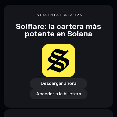
Descargo de responsabilidad: Esta información tiene
únicamente fines educativos y no constituye asesoramiento
ENTRA EN LA FORTALEZA
financiero. Investiga siempre por tu cuenta. Datos
proporcionados por rugcheck.xyz.
Solflare: la cartera más
potente en Solana
Descargar ahora
Acceder a la billetera
Descargar ahora
Acceder a la billetera