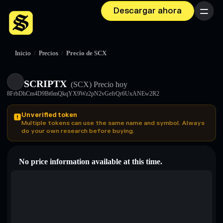
Descargar ahora
Menú
Inicio
/
Precios
/
Precio de SCX
SCRIPTX
(SCX)
Precio hoy
8FrbDhCm4D9Bt6mQkqYX9Wz2pN2vGefrQr6UxANEw2R2
Unverified token
Multiple tokens can use the same name and symbol. Always
do your own research before buying.
No price information available at this time.