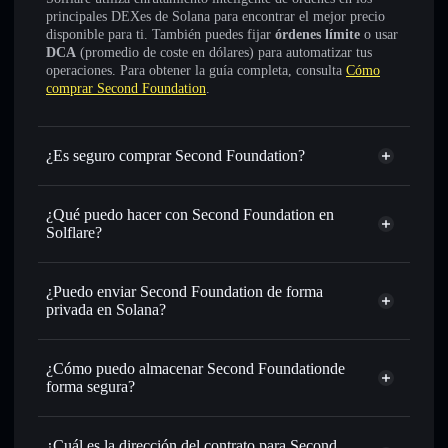
principales DEXes de Solana para encontrar el mejor precio
disponible para ti. También puedes fijar
órdenes límite
o usar
DCA
(promedio de coste en dólares) para automatizar tus
operaciones. Para obtener la guía completa, consulta
Cómo
comprar Second Foundation
.
¿Es seguro comprar Second Foundation?
Second Foundation
no está verificado
¿Qué puedo hacer con Second Foundation en
Solflare?
Second Foundation
cartera de Solflare
Intercambiar al instante
: operar con SECOND para SOL,
¿Puedo enviar Second Foundation de forma
USDC o miles de otros tokens de Solana con enrutamiento
privada en Solana?
de órdenes inteligente para el mejor precio disponible
agregador de privacidad
Establecer órdenes límite
: automatizar las operaciones en
¿Cómo puedo almacenar Second Foundationde
tu precio objetivo para SECOND
forma segura?
Utilizar DCA
: promedio de coste en dólares en SECOND a
lo largo del tiempo
Second Foundation
cartera sin custodia
Solflare
Enviar de forma privada
: transferir SECOND sin
¿Cuál es la dirección del contrato para Second