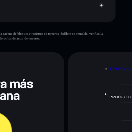
cadena de bloques y registros de terceros. Solflare no respalda, verifica la
erechos de autor de terceros.
te fines educativos y no constituye asesoramiento
nados por rugcheck.xyz.
A
POLÍTICA 
era más
lana
PRODUCT