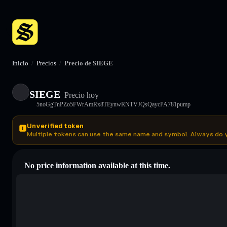
Inicio
/
Precios
/
Precio de SIEGE
SIEGE
Precio hoy
5noGgTnPZo5FWrAmRx8TEynwRNTVJQsQaycPA781pump
Unverified token
Multiple tokens can use the same name and symbol. Always do 
No price information available at this time.