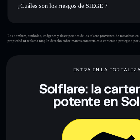
¿Cuáles son los riesgos de SIEGE ?
Principales riesgos para SIEGE:
Los nombres, símbolos, imágenes y descripciones de los tokens provienen de metadatos en la 
propiedad ni reclama ningún derecho sobre marcas comerciales o contenido protegido por d
Descargo de responsabilidad: Esta información tiene únicamen
financiero. Investiga siempre por tu cuenta. Datos proporcio
ENTRA EN LA FORTALEZ
Solflare: la cart
potente en So