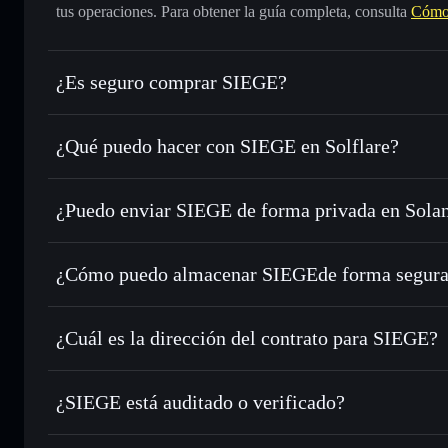
tus operaciones. Para obtener la guía completa, consulta
Cómo
¿Es seguro comprar SIEGE?
SIEGE
no está verificado
¿Qué puedo hacer con SIEGE en Solflare?
SIEGE
cartera de Solflare
¿Puedo enviar SIEGE de forma privada en Sola
Intercambiar al instante
: operar con SIEGE para SOL, US
de órdenes inteligente para el mejor precio disponible
agregador de privacidad
Establecer órdenes límite
: automatizar las operaciones en
¿Cómo puedo almacenar SIEGEde forma segur
Utilizar DCA
: promedio de coste en dólares en SIEGE a lo
SIEGE
carter
Enviar de forma privada
: transferir SIEGE sin vincular 
Solflare
privacidad integrado de Solflare
¿Cuál es la dirección del contrato para SIEGE?
Hacer un seguimiento en tiempo real
: monitorizar el pre
SIEGE
SIEGE
5noGgTnPZo5FWrAmRx8TEynwRNTVJQsQaycPA78
¿SIEGE está auditado o verificado?
Holdear de forma segura
: almacenar SIEGE en una cartera
SIEGE
no está verificado actualmente