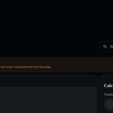
B
your own research before buying.
Calc
Vende