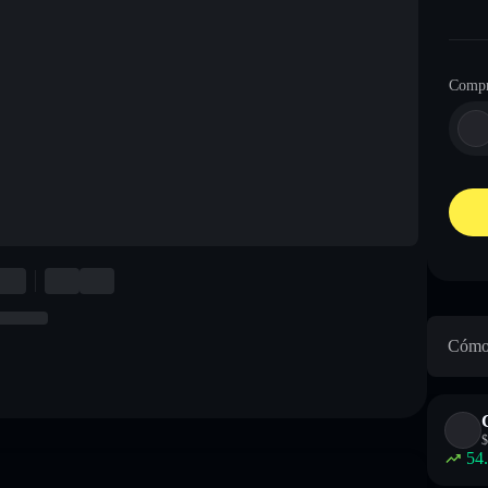
Compr
Cómo 
$
54