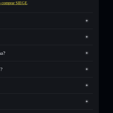
 comprar SIEGE
.
na?
DC o miles de otros tokens de Solana con enrutamiento
 tu precio objetivo para SIEGE
a?
 largo del tiempo
a sin custodia
Solflare
públicamente las carteras usando el agregador de
SIEGE
agregador de privacidad
cio, volumen, capitalización de mercado y liquidez de
1pump
 sin custodia donde tú controla tus claves privadas
SIEGE
cartera Solflare