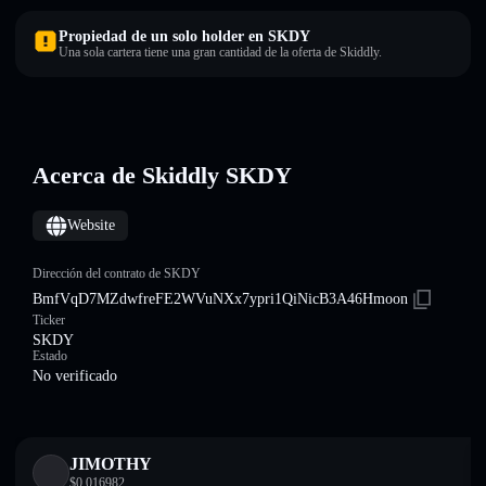
Propiedad de un solo holder en SKDY
Una sola cartera tiene una gran cantidad de la oferta de Skiddly.
Acerca de Skiddly SKDY
Website
Dirección del contrato de SKDY
BmfVqD7MZdwfreFE2WVuNXx7ypri1QiNicB3A46Hmoon
Ticker
SKDY
Estado
No verificado
JIMOTHY
$
0.016982