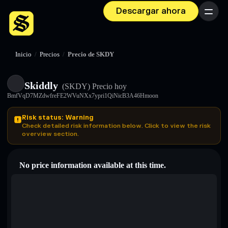
Descargar ahora
Menú
Inicio
/
Precios
/
Precio de SKDY
Skiddly
(SKDY)
Precio hoy
BmfVqD7MZdwfreFE2WVuNXx7ypri1QiNicB3A46Hmoon
Risk status: Warning
Check detailed risk information below. Click to view the risk
overview section.
No price information available at this time.