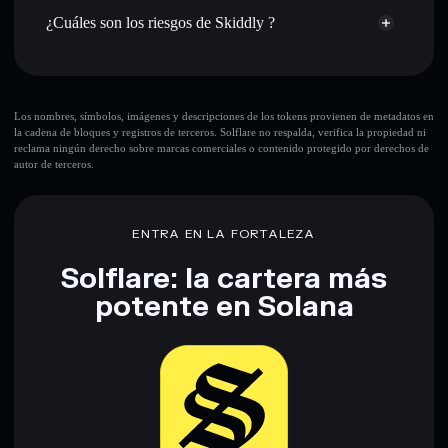
SKDY
cartera Solflare
SKDY
¿Cuáles son los riesgos de Skiddly ?
Holdear de forma segura
: almacenar SKDY en una cartera
sin custodia donde tú controla tus claves privadas
Principales riesgos para Skiddly:
sola cartera
Los nombres, símbolos, imágenes y descripciones de los tokens provienen de metadatos en
la cadena de bloques y registros de terceros. Solflare no respalda, verifica la propiedad ni
Skiddly
reclama ningún derecho sobre marcas comerciales o contenido protegido por derechos de
autor de terceros.
Descargo de responsabilidad: Esta información tiene
únicamente fines educativos y no constituye asesoramiento
financiero. Investiga siempre por tu cuenta. Datos
ENTRA EN LA FORTALEZA
proporcionados por rugcheck.xyz.
Solflare: la cartera más
potente en Solana