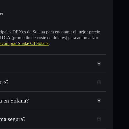
er
incipales DEXes de Solana para encontrar el mejor precio
DCA
(promedio de coste en dólares) para automatizar
comprar Snake Of Solana
.
are?
a en Solana?
C o miles de otros tokens de Solana con enrutamiento
d
Snake
 tu precio objetivo para HISS
ma segura?
largo del tiempo
cartera sin custodia
Solflare