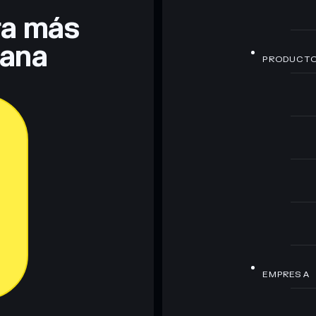
era más
lana
PRODUCT
EMPRESA