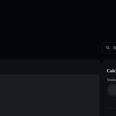
B
Calc
Vende