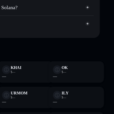
blicamente las carteras usando el agregador de privacidad
f Solana?
agregador de privacidad
cio, volumen, capitalización de mercado y liquidez de
ana
1WBt
sin custodia donde tú controla tus claves privadas
HISS
cartera Solflare
KHAI
OK
$—
$—
—
—
URMOM
ILY
$—
$—
—
—