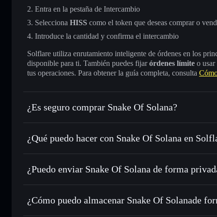
Entra en la pestaña de Intercambio
Selecciona
HISS
como el token que deseas comprar o vend
Introduce la cantidad y confirma el intercambio
Solflare utiliza enrutamiento inteligente de órdenes en los pr
disponible para ti. También puedes fijar
órdenes límite
o usar
tus operaciones. Para obtener la guía completa, consulta
Cómo 
¿Es seguro comprar Snake Of Solana?
Snake Of Solana
token verificado
¿Qué puedo hacer con Snake Of Solana en Solfl
Snake Of Solana
cartera de Solflare
¿Puedo enviar Snake Of Solana de forma privad
Intercambiar al instante
: operar con HISS para SOL, USD
de órdenes inteligente para el mejor precio disponible
cartera de Solflare
agregador de privacida
Establecer órdenes límite
: automatizar las operaciones en
Of Solana
¿Cómo puedo almacenar Snake Of Solanade for
Utilizar DCA
: promedio de coste en dólares en HISS a lo 
Snake Of Solana