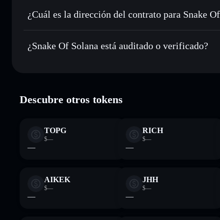
Enviar de forma privada
: transferir HISS sin vincular pú
integrado de Solflare
¿Cuál es la dirección del contrato para Snake O
Hacer un seguimiento en tiempo real
: monitorizar el pre
Snake Of Sol
HISS
3kM6vNo8WeCd7DY3EZBjPuFQ9h8gi3Bm5T8rFPQq
¿Snake Of Solana está auditado o verificado?
Holdear de forma segura
: almacenar HISS en una cartera 
Snake Of Solana
verificado
Descubre otros tokens
TOPG
RICH
$—
$—
—
—
AIKEK
JHH
$—
$—
—
—