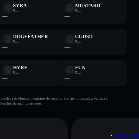
SYRA
MUSTARD
$—
$—
—
—
DOGEFATHER
GGUSD
$—
$—
—
—
HYRE
FUN
$—
$—
—
—
cadena de bloques y registros de terceros. Solflare no respalda, verifica la
erechos de autor de terceros.
A
POLÍTICA 