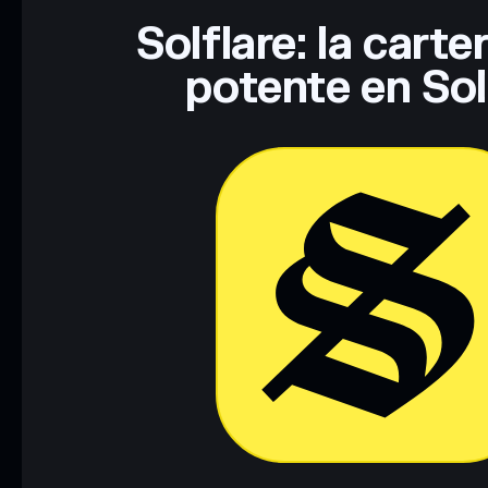
Solflare: la cart
potente en So