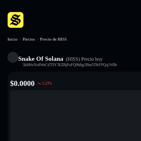
Inicio
/
Precios
/
Precio de HISS
Snake Of Solana
(HISS)
Precio hoy
3kM6vNo8WeCd7DY3EZBjPuFQ9h8gi3Bm5T8rFPQq1WBt
$
0.0000
5.23
%