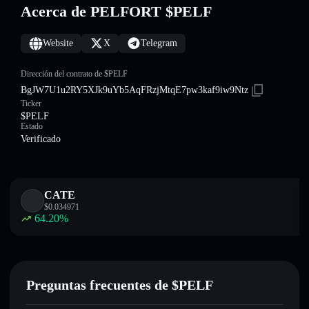
Acerca de PELFORT $PELF
Website
X
Telegram
Dirección del contrato de $PELF
BgJW7U1u2RY5XJk9uYb5AqFRzjMtqE7pw3kaf9iw9Ntz
Ticker
$PELF
Estado
Verificado
CATE
$
0.034971
64.20
%
Preguntas frecuentes de $PELF