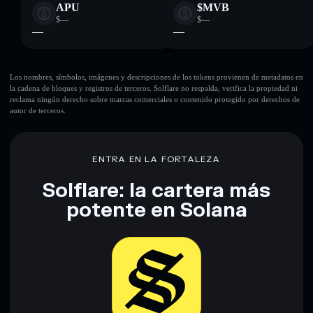
APU
$MVB
$—
$—
—
—
Los nombres, símbolos, imágenes y descripciones de los tokens provienen de metadatos en
la cadena de bloques y registros de terceros. Solflare no respalda, verifica la propiedad ni
reclama ningún derecho sobre marcas comerciales o contenido protegido por derechos de
autor de terceros.
ENTRA EN LA FORTALEZA
Solflare: la cartera más
potente en Solana