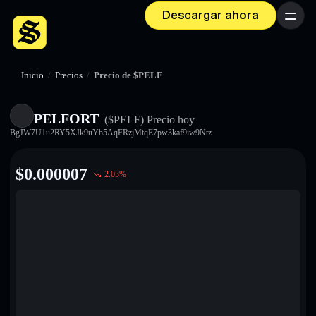
Descargar ahora
Menú
Inicio
/
Precios
/
Precio de $PELF
PELFORT
($PELF)
Precio hoy
BgJW7U1u2RY5XJk9uYb5AqFRzjMtqE7pw3kaf9iw9Ntz
$
0.000007
2.03
%