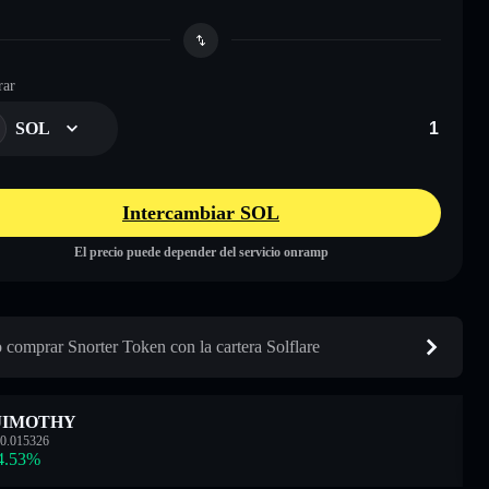
ar
SOL
Intercambiar SOL
El precio puede depender del servicio onramp
comprar Snorter Token con la cartera Solflare
JIMOTHY
0.015326
4.53
%