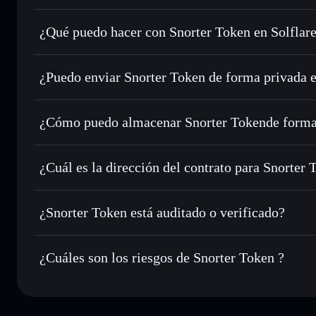
Snorter Token
no está verificado
¿Qué puedo hacer con Snorter Token en Solflar
Snorter Token
cartera de Solflare
¿Puedo enviar Snorter Token de forma privada 
Intercambiar al instante
: operar con SNORT para SOL, U
enrutamiento de órdenes inteligente para el mejor precio di
agregador de privacidad
Establecer órdenes límite
: automatizar las operaciones e
¿Cómo puedo almacenar Snorter Tokende forma
Utilizar DCA
: promedio de coste en dólares en SNORT a l
Snorter Token
Enviar de forma privada
: transferir SNORT sin vincular 
Solflare
privacidad integrado de Solflare
¿Cuál es la dirección del contrato para Snorter 
Hacer un seguimiento en tiempo real
: monitorizar el pre
Snorter Tok
SNORT
HF46iaiFHqGPLgywFTCJQZ6GioUKcMRmt9D8H4q6
¿Snorter Token está auditado o verificado?
Holdear de forma segura
: almacenar SNORT en una cartera
Snorter Token
no está verificado actualmente
¿Cuáles son los riesgos de Snorter Token ?
Principales riesgos para Snorter Token: