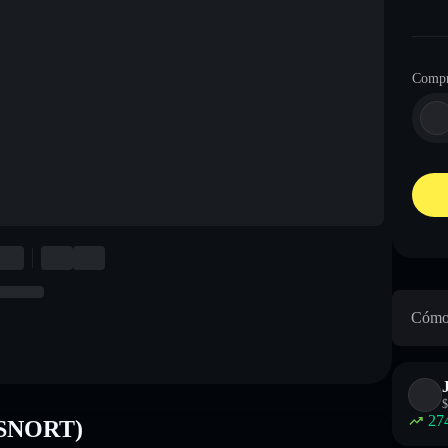
Compr
Cómo 
$
27
 (SNORT)