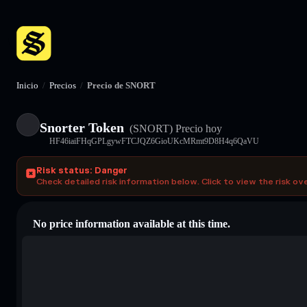
Inicio
/
Precios
/
Precio de SNORT
Snorter Token
(SNORT)
Precio hoy
HF46iaiFHqGPLgywFTCJQZ6GioUKcMRmt9D8H4q6QaVU
Risk status: Danger
Check detailed risk information below. Click to view the risk ov
No price information available at this time.