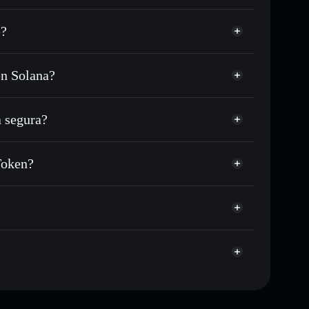
e?
en Solana?
SDC o miles de otros tokens de Solana con
sponible
n tu precio objetivo para SNORT
 segura?
o largo del tiempo
cartera sin custodia
Solflare
públicamente las carteras usando el agregador de
Snorter Token
Token?
agregador de privacidad
cio, volumen, capitalización de mercado y liquidez de
en
QaVU
 sin custodia donde tú controla tus claves privadas
SNORT
cartera Solflare