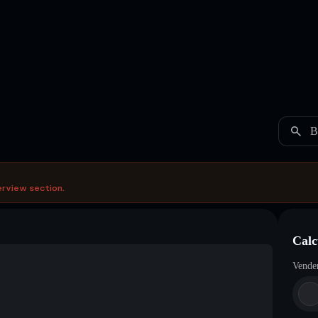
B
erview section.
Calc
Vende