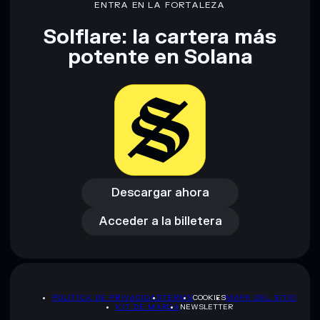
ENTRA EN LA FORTALEZA
Solflare: la cartera más
Descargo de responsabilidad: Esta información tiene
potente en Solana
únicamente fines educativos y no constituye asesoramiento
financiero. Investiga siempre por tu cuenta. Datos
proporcionados por rugcheck.xyz.
Descargar ahora
Acceder a la billetera
Descargar ahora
Acceder a la billetera
POLÍTICA DE PRIVACIDAD
TERMS
COOKIES
MAPA DEL SITIO
KIT DE MARCA
NEWSLETTER