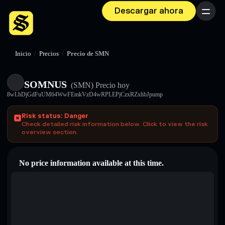
Descargar ahora
Menú
Inicio
/
Precios
/
Precio de SMN
SOMNUS
(SMN)
Precio hoy
8wLhDjGdFuUM64WwFEmkVzD4wRPLEPjCzxRZxhbJpump
Risk status: Danger
Check detailed risk information below. Click to view the risk
overview section.
No price information available at this time.