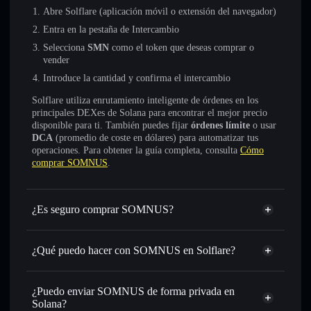
Abre Solflare (aplicación móvil o extensión del navegador)
Entra en la pestaña de Intercambio
Selecciona
SMN
como el token que deseas comprar o
vender
Introduce la cantidad y confirma el intercambio
Solflare utiliza enrutamiento inteligente de órdenes en los
principales DEXes de Solana para encontrar el mejor precio
disponible para ti. También puedes fijar
órdenes límite
o usar
DCA
(promedio de coste en dólares) para automatizar tus
operaciones. Para obtener la guía completa, consulta
Cómo
comprar SOMNUS
.
¿Es seguro comprar SOMNUS?
SOMNUS
no está verificado
¿Qué puedo hacer con SOMNUS en Solflare?
SOMNUS
cartera de Solflare
Intercambiar al instante
: operar con SMN para SOL,
¿Puedo enviar SOMNUS de forma privada en
USDC o miles de otros tokens de Solana con enrutamiento
Solana?