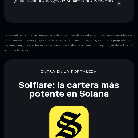
¿Cuáles son los riesgos de Square Block Networks
sin custodia donde tú controla tus claves privadas
?
Principales riesgos para Square Block Networks:
Los nombres, símbolos, imágenes y descripciones de los tokens provienen de metadatos en
la cadena de bloques y registros de terceros. Solflare no respalda, verifica la propiedad ni
reclama ningún derecho sobre marcas comerciales o contenido protegido por derechos de
autor de terceros.
Descargo de responsabilidad: Esta información tiene
únicamente fines educativos y no constituye asesoramiento
financiero. Investiga siempre por tu cuenta. Datos
proporcionados por rugcheck.xyz.
ENTRA EN LA FORTALEZA
Solflare: la cartera más
potente en Solana