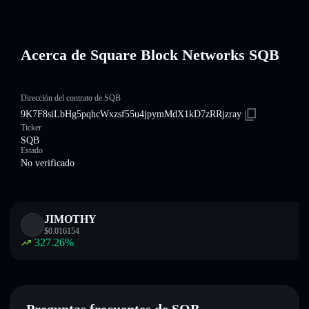
Acerca de Square Block Networks SQB
Dirección del contrato de SQB
9K7F8siLbHg5pqhcWxzsf55u4jpymMdX1kD7zRRjzray
Ticker
SQB
Estado
No verificado
JIMOTHY
$
0.016154
327.26
%