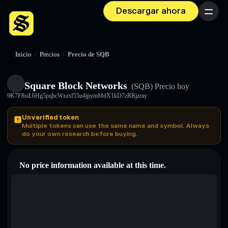
Descargar ahora
Menú
Inicio
/
Precios
/
Precio de SQB
Square Block Networks
(SQB)
Precio hoy
9K7F8siLbHg5pqhcWxzsf55u4jpymMdX1kD7zRRjzray
Unverified token
Multiple tokens can use the same name and symbol. Always
do your own research before buying.
No price information available at this time.