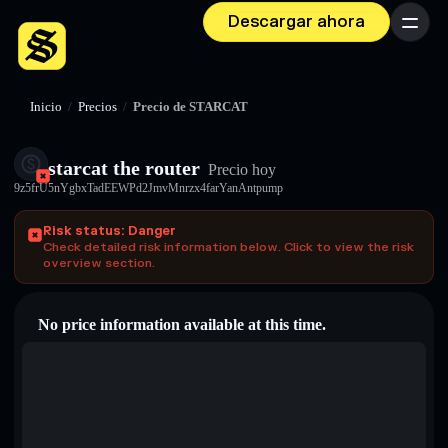
Descargar ahora
Menú
Inicio
/
Precios
/
Precio de STARCAT
starcat the router
Precio hoy
9z5frU5nYgbxTadEEWPd2JmvMnrzx4farYanAntpump
Risk status: Danger
Check detailed risk information below. Click to view the risk
overview section.
No price information available at this time.