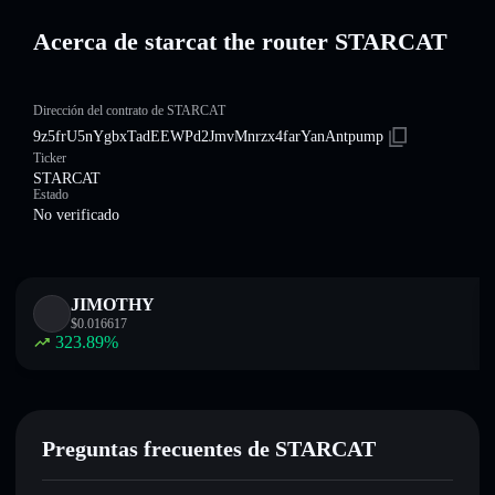
Acerca de starcat the router STARCAT
Dirección del contrato de STARCAT
9z5frU5nYgbxTadEEWPd2JmvMnrzx4farYanAntpump
Ticker
STARCAT
Estado
No verificado
JIMOTHY
$
0.016617
323.89
%
Preguntas frecuentes de STARCAT