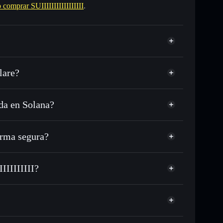
comprar SUIIIIIIIIIIIIIIIII
.
lare?
ada en Solana?
 o miles de otros tokens de Solana con enrutamiento de
tu precio objetivo para SUI
orma segura?
rgo del tiempo
cartera sin custodia
Solflare
licamente las carteras usando el agregador de privacidad
SUIIIIIIIIIIIIIIIII
IIIIIIIII?
agregador de privacidad
cio, volumen, capitalización de mercado y liquidez de SUI
IIIII
n custodia donde tú controla tus claves privadas
yzwe
SUI
cartera Solflare