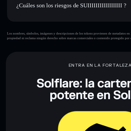
¿Cuáles son los riesgos de SUIIIIIIIIIIIIIIIII ?
Principales riesgos para SUIIIIIIIIIIIIIIIII:
Los nombres, símbolos, imágenes y descripciones de los tokens provienen de metadatos en la 
propiedad ni reclama ningún derecho sobre marcas comerciales o contenido protegido por d
Descargo de responsabilidad: Esta información tiene únicamen
financiero. Investiga siempre por tu cuenta. Datos proporcio
ENTRA EN LA FORTALEZ
Solflare: la cart
potente en So