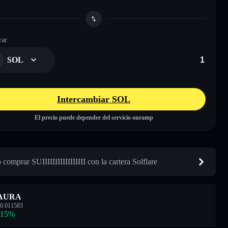
ar
SOL
Intercambiar SOL
El precio puede depender del servicio onramp
comprar SUIIIIIIIIIIIIIIIII con la cartera Solflare
AURA
0.011583
.15
%