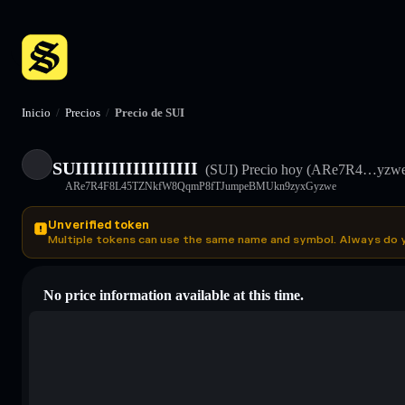
Inicio
/
Precios
/
Precio de SUI
SUIIIIIIIIIIIIIIIII
(SUI)
Precio hoy
(ARe7R4…yzwe
ARe7R4F8L45TZNkfW8QqmP8fTJumpeBMUkn9zyxGyzwe
Unverified token
Multiple tokens can use the same name and symbol. Always do 
No price information available at this time.