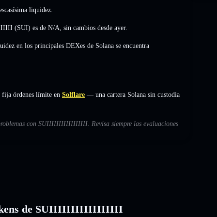
scasísima liquidez.
IIIII (SUI) es de
N/A
,
sin cambios
desde ayer.
quidez en los principales DEXes de Solana se encuentra
 fija órdenes límite en
Solflare
— una cartera Solana sin custodia
roblemas con SUIIIIIIIIIIIIIIIII. Revisa siempre las evaluaciones
okens de SUIIIIIIIIIIIIIIIII