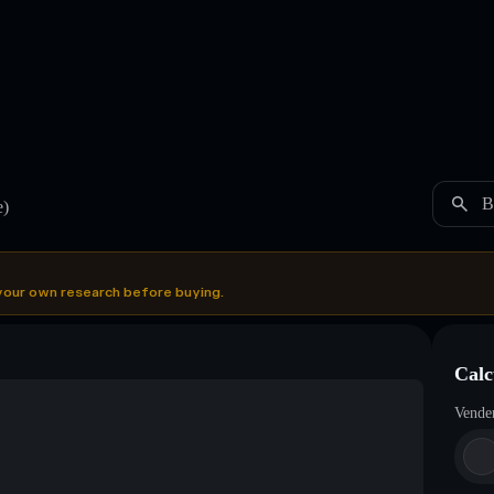
B
)
your own research before buying.
Calc
Vende