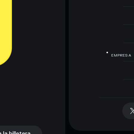
EMPRESA
la billetera
la billetera