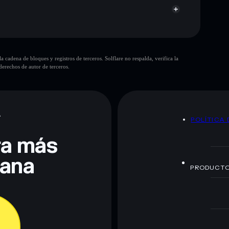
cadena de bloques y registros de terceros. Solflare no respalda, verifica la
erechos de autor de terceros.
te fines educativos y no constituye asesoramiento
nados por rugcheck.xyz.
A
POLÍTICA 
era más
lana
PRODUCT