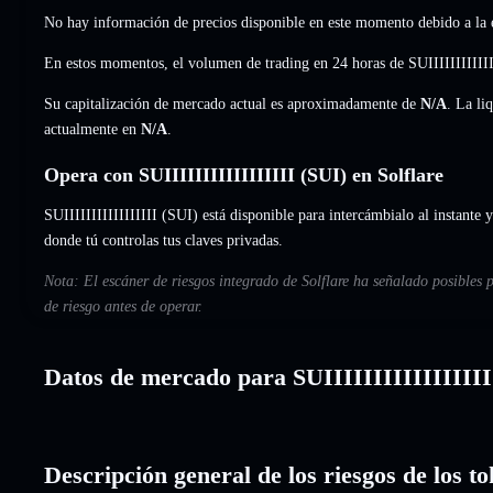
No hay información de precios disponible en este momento debido a la e
En estos momentos, el volumen de trading en 24 horas de SUIIIIIIIIIIII
Su capitalización de mercado actual es aproximadamente de
N/A
. La li
actualmente en
N/A
.
Opera con SUIIIIIIIIIIIIIIIII (SUI) en Solflare
SUIIIIIIIIIIIIIIIII (SUI) está disponible para intercámbialo al instante y
donde tú controlas tus claves privadas.
Nota: El escáner de riesgos integrado de Solflare ha señalado posibles p
de riesgo antes de operar.
Datos de mercado para SUIIIIIIIIIIIIIIIII
Descripción general de los riesgos de los t