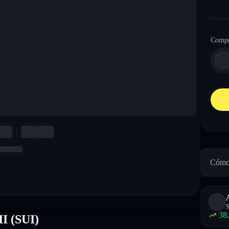
Compr
Cómo 
$
38
II (SUI)