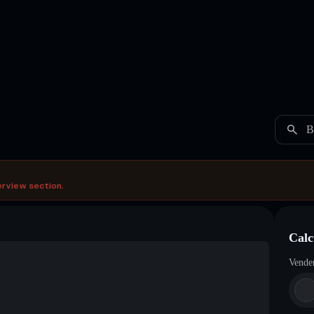
B
erview section.
Calc
Vende