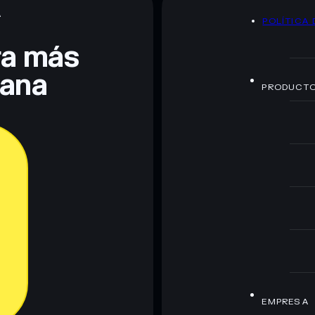
A
POLÍTICA 
te fines educativos y no constituye asesoramiento
nados por rugcheck.xyz.
era más
lana
PRODUCT
EMPRESA