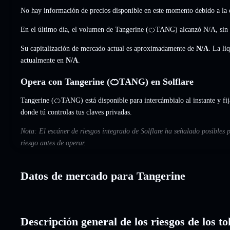
No hay información de precios disponible en este momento debido a la e
En el último día, el volumen de Tangerine (🍊TANG) alcanzó
N/A
,
sin
Su capitalización de mercado actual es aproximadamente de
N/A
. La li
actualmente en
N/A
.
Opera con Tangerine (🍊TANG) en Solflare
Tangerine (🍊TANG) está disponible para intercámbialo al instante y fij
donde tú controlas tus claves privadas.
Nota: El escáner de riesgos integrado de Solflare ha señalado posibles 
riesgo antes de operar.
Datos de mercado para Tangerine
Descripción general de los riesgos de los t