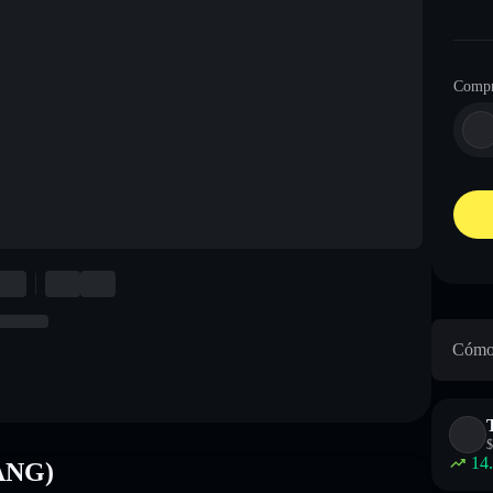
Compr
Cómo 
$
14
TANG)