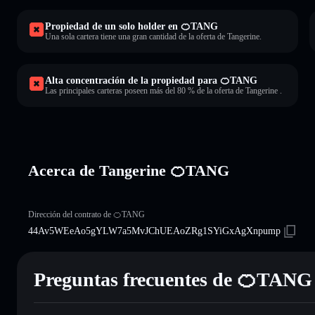
Propiedad de un solo holder en 🍊TANG
Una sola cartera tiene una gran cantidad de la oferta de Tangerine.
Alta concentración de la propiedad para 🍊TANG
Las principales carteras poseen más del 80 % de la oferta de Tangerine .
Acerca de Tangerine 🍊TANG
Dirección del contrato de 🍊TANG
44Av5WEeAo5gYLW7a5MvJChUEAoZRg1SYiGxAgXnpump
Preguntas frecuentes de 🍊TANG