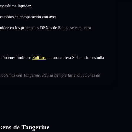
scasísima liquidez.
 cambios
en comparación con ayer.
quidez en los principales DEXes de Solana se encuentra
a órdenes límite en
Solflare
— una cartera Solana sin custodia
problemas con Tangerine. Revisa siempre las evaluaciones de
okens de Tangerine