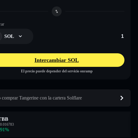
ar
SOL
Intercambiar SOL
El precio puede depender del servicio onramp
comprar Tangerine con la cartera Solflare
TBB
0.016783
.91
%