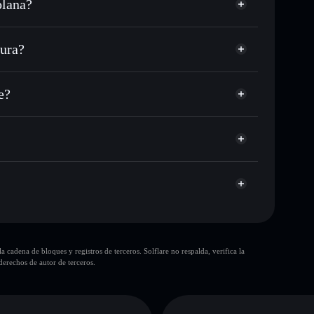
olana?
USDC o miles de otros tokens de Solana con
sponible
n tu precio objetivo para 🍊TANG
ura?
lo largo del tiempo
tera sin custodia
Solflare
 públicamente las carteras usando el agregador de
Tangerine
e?
agregador de privacidad
cio, volumen, capitalización de mercado y liquidez de 🍊
npump
a sin custodia donde tú controla tus claves privadas
🍊TANG
cartera
10 principales
cadena de bloques y registros de terceros. Solflare no respalda, verifica la
sola cartera
erechos de autor de terceros.
ngerine
liquidez limitada
0 % de concentración
Tangerine