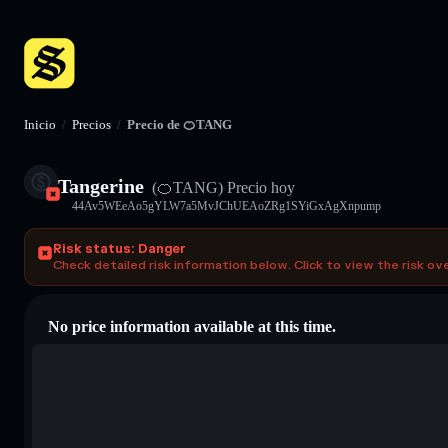
Inicio
/
Precios
/
Precio de 🍊TANG
Tangerine
(🍊TANG)
Precio hoy
44Av5WEeAo5gYLW7a5MvJChUEAoZRg1SYiGxAgXnpump
Risk status: Danger
Check detailed risk information below. Click to view the risk ov
No price information available at this time.