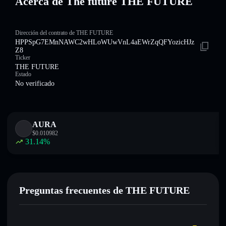
Acerca de The future THE FUTURE
Dirección del contrato de THE FUTURE
HPPSpG7EMnNAWC2wHLoWUwVnL4aEWrZqQFYozicHJz
Z8
Ticker
THE FUTURE
Estado
No verificado
AURA
$
0.010982
31.14
%
Preguntas frecuentes de THE FUTURE