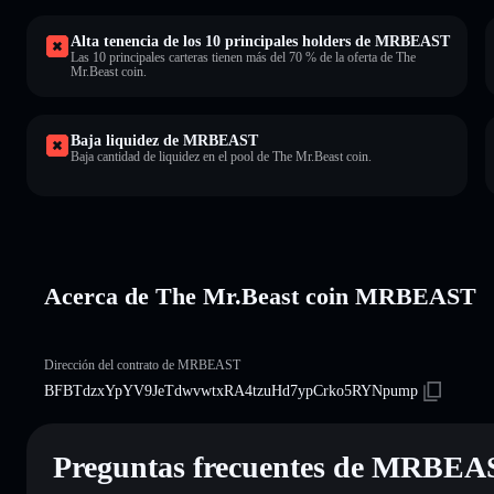
Alta tenencia de los 10 principales holders de MRBEAST
Las 10 principales carteras tienen más del 70 % de la oferta de The
Mr.Beast coin.
Baja liquidez de MRBEAST
Baja cantidad de liquidez en el pool de The Mr.Beast coin.
Acerca de The Mr.Beast coin MRBEAST
Dirección del contrato de MRBEAST
BFBTdzxYpYV9JeTdwvwtxRA4tzuHd7ypCrko5RYNpump
Preguntas frecuentes de MRBE