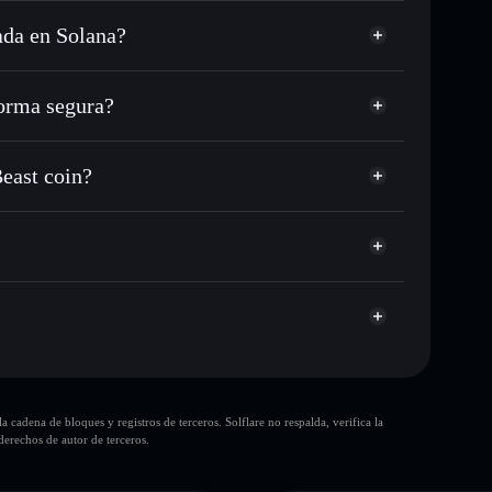
ada en Solana?
 USDC o miles de otros tokens de Solana con
sponible
n tu precio objetivo para MRBEAST
orma segura?
a lo largo del tiempo
cartera sin custodia
Solflare
ar públicamente las carteras usando el agregador de
The Mr.Beast coin
Beast coin?
agregador de privacidad
cio, volumen, capitalización de mercado y liquidez de
 coin
ump
era sin custodia donde tú controla tus claves privadas
MRBEAST
cartera
cadena de bloques y registros de terceros. Solflare no respalda, verifica la
The Mr.Beast coin
erechos de autor de terceros.
The Mr.Beast coin