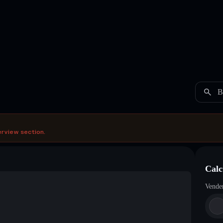
B
erview section.
Calc
Vende