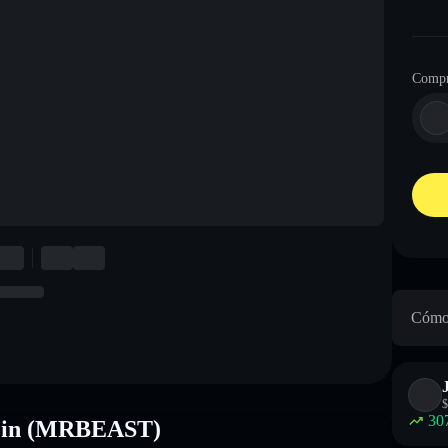
Compr
Cómo 
$
30
coin (MRBEAST)