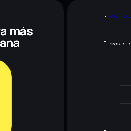
A
POLÍTICA 
te fines educativos y no constituye asesoramiento
nados por rugcheck.xyz.
era más
lana
PRODUCT