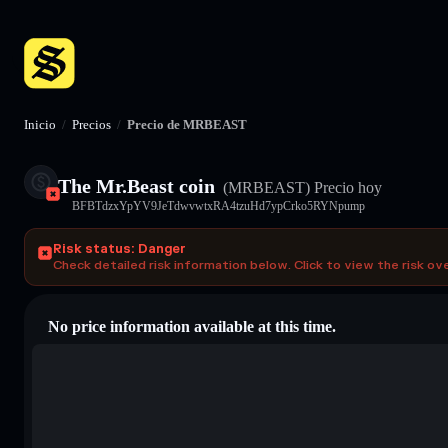
Inicio
/
Precios
/
Precio de MRBEAST
The Mr.Beast coin
(MRBEAST)
Precio hoy
BFBTdzxYpYV9JeTdwvwtxRA4tzuHd7ypCrko5RYNpump
Risk status: Danger
Check detailed risk information below. Click to view the risk ov
No price information available at this time.