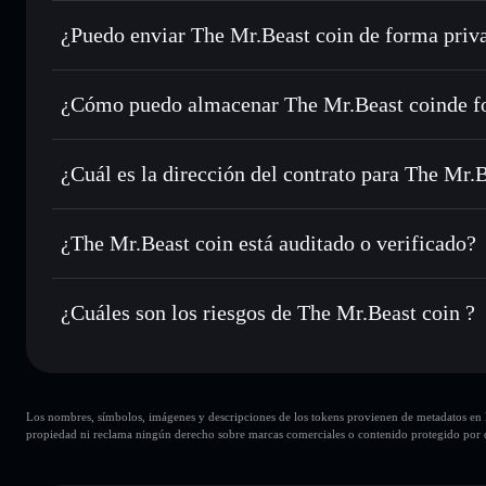
The Mr.Beast coin
cartera de Solflare
¿Puedo enviar The Mr.Beast coin de forma priv
Intercambiar al instante
: operar con MRBEAST para SOL,
enrutamiento de órdenes inteligente para el mejor precio di
agregador de privacidad
Establecer órdenes límite
: automatizar las operaciones e
¿Cómo puedo almacenar The Mr.Beast coinde f
Utilizar DCA
: promedio de coste en dólares en MRBEAST 
The Mr.Beast coin
Enviar de forma privada
: transferir MRBEAST sin vincul
Solflare
privacidad integrado de Solflare
¿Cuál es la dirección del contrato para The Mr.
Hacer un seguimiento en tiempo real
: monitorizar el pre
The Mr.Beast
MRBEAST
BFBTdzxYpYV9JeTdwvwtxRA4tzuHd7ypCrko5RYNp
¿The Mr.Beast coin está auditado o verificado?
Holdear de forma segura
: almacenar MRBEAST en una cart
Solflare
The Mr.Beast coin
no está verificado actualmente
¿Cuáles son los riesgos de The Mr.Beast coin ?
Principales riesgos para The Mr.Beast coin:
Los nombres, símbolos, imágenes y descripciones de los tokens provienen de metadatos en la 
10 principales carteras
propiedad ni reclama ningún derecho sobre marcas comerciales o contenido protegido por d
sola cartera
The Mr.Beast coin
liquidez limitada